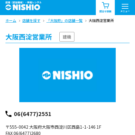
建機（建設機械）・重機レンタル
商品一覧
お知らせ一覧
メニュー
問合せ依頼
ホーム
店舗を探す
「大阪府」の店舗一覧
大阪西淀営業所
問合せ依頼リスト
お問合せ
大阪西淀営業所
エリア情報を見る
建機
北海道
東北
関東
中部
関西
中国・四国
九州・沖縄（外部）
06(6477)2551
〒555-0042 大阪府大阪市西淀川区西島1-1-146 1F
FAX 06(6477)2680