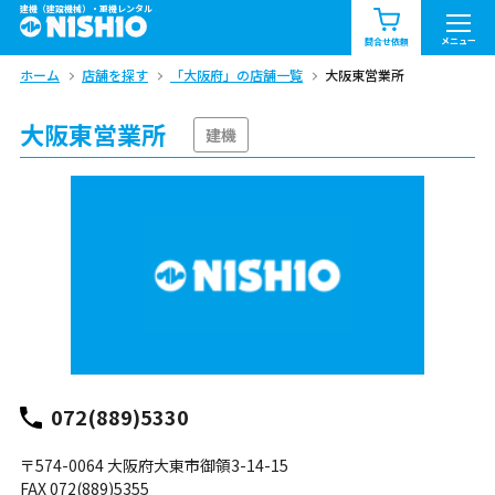
建機（建設機械）・重機レンタル
商品一覧
お知らせ一覧
メニュー
問合せ依頼
ホーム
店舗を探す
「大阪府」の店舗一覧
大阪東営業所
問合せ依頼リスト
お問合せ
大阪東営業所
エリア情報を見る
建機
北海道
東北
関東
中部
関西
中国・四国
九州・沖縄（外部）
072(889)5330
〒574-0064 大阪府大東市御領3-14-15
FAX 072(889)5355