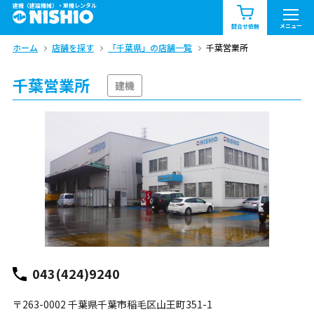
建機（建設機械）・重機レンタル
商品一覧
お知らせ一覧
メニュー
問合せ依頼
ホーム
店舗を探す
「千葉県」の店舗一覧
千葉営業所
問合せ依頼リスト
お問合せ
千葉営業所
エリア情報を見る
建機
北海道
東北
関東
中部
関西
中国・四国
九州・沖縄（外部）
043(424)9240
〒263-0002 千葉県千葉市稲毛区山王町351-1