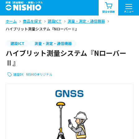
建機（建設機械）・重機レンタル
商品一覧
お知らせ一覧
メニュー
問合せ依頼
ホーム
商品を探す
建設ICT
測量・測定・通信機器
問合せ依頼リスト
お問合せ
ハイブリット測量システム『NローバーⅡ』
エリア情報を見る
建設ICT
測量・測定・通信機器
ハイブリット測量システム『Nローバー
北海道
東北
関東
Ⅱ』
中部
関西
中国・四国
建設DX
NISHIOオリジナル
九州・沖縄（外部）