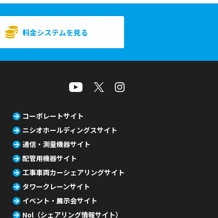
を設けるようにしてください。
・コの字型で使用する場合は、開口部
の向きにご注意ください。開口部正面
料金システムを見る
では、音が一方向に集中し増幅しま
す。できる限り開口部を少なくしてく
ださい。
・全面を囲う場合は、密閉性が高まり
ますので、換気に十分ご留意くださ
い。
バンドの取り付け
本品は、1,200mmの高さで自立する
ため、標準では固定用のバンドを付属
コーポレートサイト
しておりません。組み合わせて使用す
ニシオホールディングスサイト
る場合は、単管パイプ等の骨組みに別
売のバンドで固定する必要がありま
通信・測量機器サイト
す。使用方法に応じて、必要本数をご
購入ください。
配管用機器サイト
工事車両カーシェアリングサイト
機種コード004-880-1042
タワークレーンサイト
イベント・展示会サイト
Nol（シェアリング情報サイト）