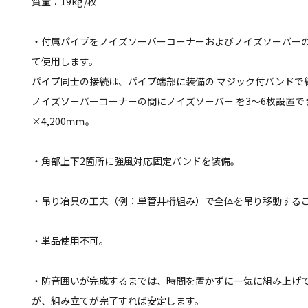
質量：19kg/枚
・付属パイプをノイズソーバーコーナーおよびノイズソーバーの
て使用します。
パイプ同士の接続は、パイプ端部に装備の マジック付バンドで
ノイズソーバーコーナーの間にノイズソーバー を3～6枚設置でき
×4,200ｍｍ。
・角部上下2箇所に強風対応固定バンドを装備。
・吊り冶具の工夫（例：単管井桁組み）で全体を吊り移動するこ
・単品使用不可。
・防音囲いが完成するまでは、時間を置かずに一気に組み上げて
が、組み立てが完了すれば安定します。