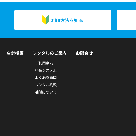
・作業環境騒音対策（コンプレッサ
ー・発電機の防音・その他）
・音響調整対応（吸音材として応用・
利用方法を知る
その他）
・その他各種防音対策（夜間工事やリ
フォーム作業時の減音 等）
機種コード 004-880-1041
店舗検索
レンタルのご案内
お問合せ
ご利用案内
料金システム
よくある質問
レンタル約款
補償について