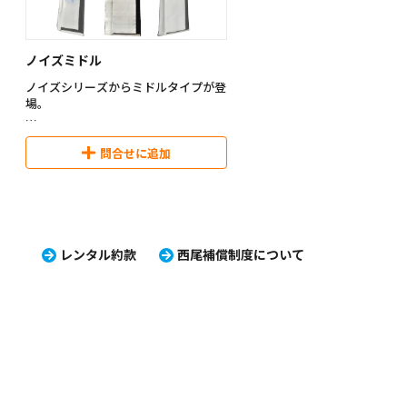
工です。
天井高さに対応することができ
・吸音・遮音（通常の遮音シートは吸
音効果がありません。本製品は音のは
・隣り合った本体同士をマジッ
ノイズミドル
ねかえりがありません）
プでジョイントし、隙間を塞ぐ
・耐水・耐油・耐薬品性・耐衝撃性・
なく、天井に押し付けた状態で
ノイズシリーズからミドルタイプが登
耐錆・耐腐食です。
ることができます。
場。
音源側はメッシュで覆われた発泡ポリ
・ノイズソーバー本体が固定さ
■商品概要
プロピレン多孔質吸音材、受音側は軟
れば、アシスト材や防音シート
外寸寸法：タテ2,000ｍｍ・ヨコ
問合せに追加
質遮音シートの構造です。また、接続
テープも不要です。
600mm・厚み60mm
用マジックテープにより隙間からの音
質量：6.4kg/枚
漏れを防ぎます。
・隙間からの音の回り込みや天
簡単設置 骨組みにバンドでしばるだ
の反射が軽減され、防音・遮音
け 左右各4本
●十分な性能を発揮するコツ
アップします。
耐水・耐油・耐薬品性・耐衝撃性・耐
・隙間をできる限り無くすように囲ん
錆・耐腐食
レンタル約款
西尾補償制度について
で下さい。
・ノイズソーバーとの組み合わ
つなぎ目はマジックテープで密着して
・対象となる音が回り込まないように
全長3500mm
遮音効果アップ
工夫してください。
透水性が高い(雨に濡れても性能確保)
・風による飛散や転倒を防止するた
・ノイズミニとの組み合わせ最
め、単管パイプ等で骨組みを建て、し
2000mm
機種コード 004-880-1043
っかり固定してください。
・単品使用不可
■用途
・建設・解体工事騒音対策（ハツリ作
機種コード 004-880-1044
業・杭頭処理・ブレーカー作業 他）