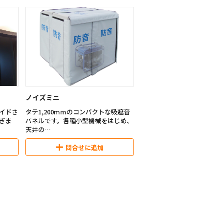
ノイズミニ
イドさ
タテ1,200mmのコンパクトな吸遮音
ぎま
パネルです。各種小型機械をはじめ、
天井の
ある場所（屋内）への設置など、用途
0mm
に応じて多様な展開が可能です。
問合せに追加
m
■商品概要
外寸寸法：タテ1,200ｍｍ・ヨコ
は二重
600mm・厚み60mm
ていま
質量：5.4kg/枚
外装部の縫製により、実際の寸法は縦
横共に23mm/枚程度長めになりま
様々な
す。なお、施工した際の総寸法は、施