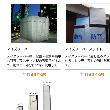
ノイズソーバー
ノイズソーバースライド
ノイズソーバーは、設置・移動が簡単
ノイズソーバーに差し込みスラ
な特殊プラスチック製の吸遮音パネル
せることで天井等との隙間を塞
で、衝立て、部分囲い等に使用して、
す。
騒音対策が簡単に行えます。
寸法：タテ1,220ｍｍ・ヨコ58
問合せに追加
問合せに追加
■商品概要
連結フラップ・厚み45m
・概略寸法：タテ2,700mm×ヨコ
質量：3.6kg/枚
600mm×厚み60mm
・多孔質発泡ポリプロピレンで遮音＋
・音源側は発泡性吸音材、外側
吸音！
遮音シートで防音性能を確保し
・軽量（m2あたり5.3kg、1枚あたり
す。
8.1kg）
・骨組にバンドでしばるだけの簡単施
・スライド有効長は800ｍｍで