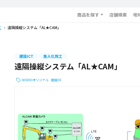
商品を探す
店舗検索
地
工
遠隔操縦システム「AL★CAM」
建設ICT
無人化施工
遠隔操縦システム「AL★CAM」
NISHIOオリジナル
建設DX