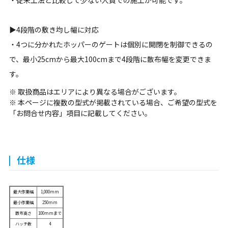
・従来工法と比較して少ない人員での施工が可能です。
▶4段階の敷き均し幅に対応
・4つに分かれたホッパーのゲートは個別に開閉を制御できるの
で、最小25cmから最大100cmまで4段階に散布幅を変更できま
す。
※ 取扱商品はエリアにより異なる場合がございます。
※ 本ページに複数の型式が掲載されている場合、ご希望の型式を
「お問合せ内容」項目に記載してください。
仕様
最大作業幅
1,000mm
最小作業幅
250mm
散布高さ
100mmまで
ハッチ数
4