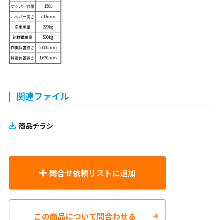
ホッパー容量
150L
ホッパー高さ
700mm
空車重量
220kg
総積載重量
500kg
作業位置長さ
2,000mm
輸送位置長さ
1,670mm
関連ファイル
商品チラシ
問合せ依頼リストに追加
この商品について問合わせる