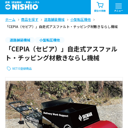
建機（建設機械）・重機レンタル
商品一覧
お知らせ一覧
メニュー
問合せ依頼
ホーム
商品を探す
道路舗装機械
小型転圧機他
問合せ依頼リスト
お問合せ
「CEPIA（セピア）」自走式アスファルト・チッピング材敷きならし機械
エリア情報を見る
道路舗装機械
小型転圧機他
「CEPIA（セピア）」自走式アスファル
北海道
東北
関東
ト・チッピング材敷きならし機械
中部
関西
中国・四国
NETIS登録商品
九州・沖縄（外部）