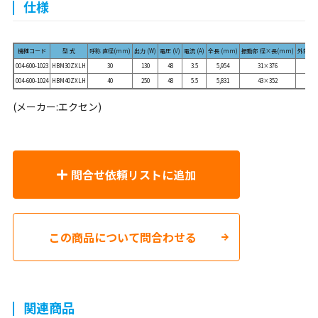
仕様
機種コード
型 式
呼称 直径(mm)
出力 (W)
電圧 (V)
電流 (A)
全長 (mm)
振動部 径×長(mm)
外部ホー
004-600-1023
HBM30ZXLH
30
130
48
3.5
5,954
31×376
004-600-1024
HBM40ZXLH
40
250
48
5.5
5,831
43×352
(メーカー:エクセン)
問合せ依頼リストに追加
この商品について問合わせる
関連商品