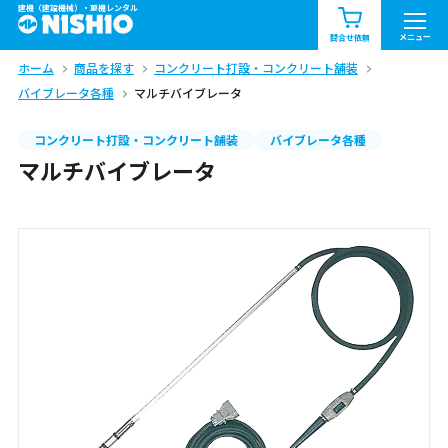
建機（建設機械）・重機レンタル
商品一覧
お知らせ一覧
メニュー
問合せ依頼
ホーム
商品を探す
コンクリート打設・コンクリート舗装
問合せ依頼リスト
お問合せ
バイブレータ各種
マルチバイブレータ
エリア情報を見る
コンクリート打設・コンクリート舗装
バイブレータ各種
マルチバイブレータ
北海道
東北
関東
中部
関西
中国・四国
九州・沖縄（外部）