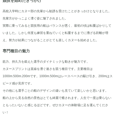
競技を始めたきっかけ
高校入学時にカヌー部の先輩から勧誘を受けたことがきっかけとなりました。
先輩方がかっこよく漕ぐ姿に魅了されました。
実際に乗ってみると競技用の船はバランスが悪く、最初の頃は転覆ばかりして
いました。しかし何度も練習を重ねていくと転覆するまでに漕げる距離が増
え、努力が結果につながることがとても楽しくカヌーを始めました。
専門種目の魅力
筋力、持久力を鍛えた選手のダイナミックな動きが魅力です。
カヌースプリントは直線を漕ぐ速さを競う種目です。主要種目は
1000m.500m.200mです。1000m.500mはレースペースの駆け引き、200mはス
ピード感が見所です。
その他にも選手ごとの船のデザインの違いも見ていて楽しいかと思います。
船の上から見る自然の景色はとても綺麗で癒されます。人生で一度は乗らない
ともったいないと感じるほどです。ぜひカヌーの体験場に足を運んでくださ
い！