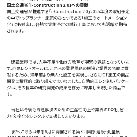
国土交通省「i-Construction 2.0」への貢献
国土交通省が推進する「i-Construction 2.0」2025年度の取組予定
の中でトップランナー施策のひとつである「施工のオートメーション
化」にも対応し、各地で実施予定の試行工事においても活躍が期待
されます。
建設業界では、人手不足や働き方改革が喫緊の課題となっていま
す。西尾レントオールは、これらの業界課題の解決と業界の発展に貢
献するため、30年前より無人化施工を実現し、さらにICT施工の商品
開発に積極的に取り組んでまいりました。自動施工レンタルパッケー
ジは、その長年の研究開発の成果を存分に結集し実現した商品で
す。
当社は今後も課題解決のための生産性向上や業界のDX化、省
力・効率化をレンタルで支援してまいります。
また、こちらは来る6月に開催される第7回国際 建設・測量展