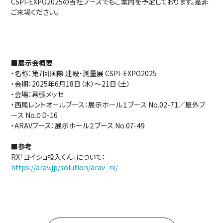
CSPI-EXPO2025の当社ブースでもご案内を予定しております。是非
ご来場ください。
■展示会概要
・名称：第7回国際 建設・測量展 CSPI-EXPO2025
・会期：2025年6月18日（水）～21日（土）
・会場：幕張メッセ
・西尾レントオールブース：展示ホール１ブース No.02-71／屋外ブ
ース No.０D-16
・ARAVブース：展示ホール２ブース No.07-49
■参考
RX「ヨイショ投入くん」について：
https://arav.jp/solution/arav_rx/