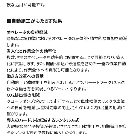
軟な活用が可能です。
■自動施工がもたらす効果
オペレータの負担軽減
過酷な現場作業におけるオペレータの身体的・精神的な負担を軽減
します。
省人化と作業全体の効率化
複数現場のオペレータを効率的に配置することが可能となり、省人
化に貢献します。また、掘削・積込から運搬を含めた一連の作業自動
化により、作業全体への貢献も可能となります。
働き方改革への貢献
自動施工と遠隔施工を組み合わせることで、リモートワークといった
新たな働き方を実現しうるツールとなります。
CO2排出量の削減
クローラダンプが安定して走行することで車体損傷のリスクや車体
への負荷を軽減し、燃料効率の向上、ひいてはCO2排出量の削減に
繋がります。
導入のハードルを低減するレンタル方式
大規模な開発や投資が必須とされてきた自動施工を、初期費用を抑
えたレンタル方式で気軽に導入いただけます。