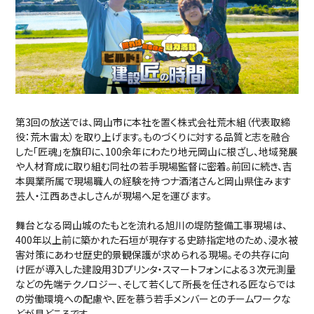
第3回の放送では、岡山市に本社を置く株式会社荒木組（代表取締
役：荒木雷太）を取り上げます。ものづくりに対する品質と志を融合
した「匠魂」を旗印に、100余年にわたり地元岡山に根ざし、地域発展
や人材育成に取り組む同社の若手現場監督に密着。前回に続き、吉
本興業所属で現場職人の経験を持つナ酒渚さんと岡山県住みます
芸人・江西あきよしさんが現場へ足を運びます。
舞台となる岡山城のたもとを流れる旭川の堤防整備工事現場は、
400年以上前に築かれた石垣が現存する史跡指定地のため、浸水被
害対策にあわせ歴史的景観保護が求められる現場。その共存に向
け匠が導入した建設用3Dプリンタ・スマートフォンによる３次元測量
などの先端テクノロジー、そして若くして所長を任される匠ならでは
の労働環境への配慮や、匠を慕う若手メンバーとのチームワークな
どが見どころです。