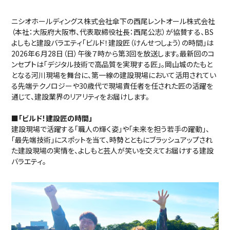
ニシオホールディングス株式会社傘下の西尾レントオール株式会社
（本社：大阪府大阪市、代表取締役社長：西尾公志）が協賛する、BS
よしもと建設バラエティ「ビルド！建設匠（けんせつしょう）の時間」は
2026年６月28日（日）午後７時から第3回を放送します。最新回のコ
ンセプトは「デジタル技術で高品質を実現する匠」。岡山城のたもと
となる河川現場を舞台に、第一線の建設現場において活用されてい
る先端テクノロジーや30歳代で現場責任者を任された匠の活躍を
通じて、建設業界のリアリティをお届けします。
■「ビルド！建設匠の時間」
建設現場で活躍する「職人の輝く姿」や「未来を担う若手の躍動」、
「最先端技術」にスポットを当て、時勢とともにブラッシュアップされ
た建設現場の実情を、よしもと芸人が笑いを交えてお届けする建設
バラエティ。