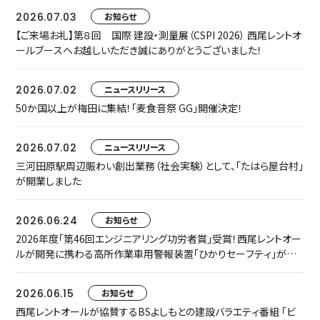
2026.07.03
お知らせ
【ご来場お礼】第８回 国際 建設・測量展（CSPI 2026） 西尾レントオ
ールブースへお越しいただき誠にありがとうございました！
2026.07.02
ニュースリリース
50か国以上が梅田に集結！「麦食音祭 GG」開催決定！
2026.07.02
ニュースリリース
三河田原駅周辺賑わい創出業務（社会実験）として、「たはら屋台村」
が開業しました
2026.06.24
お知らせ
2026年度「第46回エンジニアリング功労者賞」受賞！西尾レントオー
ルが開発に携わる高所作業車用警報装置「ひかりセーフティ」が中
小規模プロジェクト枠でグループ表彰されました
2026.06.15
お知らせ
西尾レントオールが協賛するBSよしもとの建設バラエティ番組 「ビ