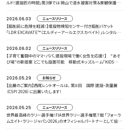
ルド！建設匠の時間」第3弾では 岡山で浸水被害対策＆景観保護共
存に取り組む匠をご紹介します
2026.06.03
ニュースリリース
【掘削前に危険を軽減！】埋設物検知センサー付き掘削バケット
「LDR EXCAVATE™（エルディーアールエクスカベイト）」レンタルを
開始します
2026.06.02
ニュースリリース
【子育て奮闘中のママ・パパ、建設現場で働く女性を応援！】 “あそ
び場”の新提案 どこでも設置可能 移動式キッズルーム「KIDS
TRAILER」をお披露目します
2026.05.29
お知らせ
【出展のご案内】西尾レントオールは、 第８回 国際 建設・測量展
（CSPI 2026）に出展いたします！
2026.05.25
ニュースリリース
世界最高峰のラリー選手権！FIA世界ラリー選手権第７戦 「フォーラ
ムエイト・ラリージャパン2026」のオフィシャルパートナーとして協賛
いたします