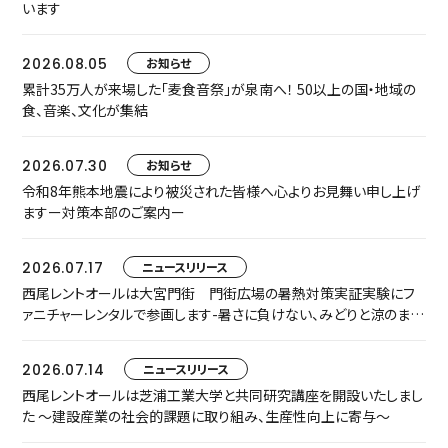
います
2026.08.05
お知らせ
累計35万人が来場した「麦食音祭」が泉南へ！ 50以上の国・地域の
食、音楽、文化が集結
2026.07.30
お知らせ
令和8年熊本地震により被災された皆様へ心よりお見舞い申し上げ
ますー対策本部のご案内ー
2026.07.17
ニュースリリース
西尾レントオールは大宮門街 門街広場の暑熱対策実証実験にフ
ァニチャーレンタルで参画します-暑さに負けない、みどりと涼のまち
なか空間『門街涼風ラウンジ』へ-
2026.07.14
ニュースリリース
西尾レントオールは芝浦工業大学と共同研究講座を開設いたしまし
た ～建設産業の社会的課題に取り組み、生産性向上に寄与～