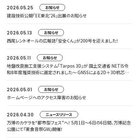
2026.05.25
お知らせ
建設技術公開「EE東北’26」出展のお知らせ
2026.05.13
お知らせ
西尾レントオールの広報誌「安全くん」が200号を迎えました！
2026.05.11
お知らせ
地盤改良施工支援システム「Tarpos 3D」が 国土交通省 NETIS令
和8年度推奨技術に選定されました～ GNSSによる2D＋3D杭芯誘
導で、施工精度・安全性・生産性を飛躍的に向上 ～
2026.05.01
お知らせ
ホームページへのアクセス障害のお知らせ
2026.04.30
ニュースリリース
万博のカケラを“都市型フェス”へ！ 5月1日〜6日の6日間、万博記念
公園にて『麦食音祭GW』開催！