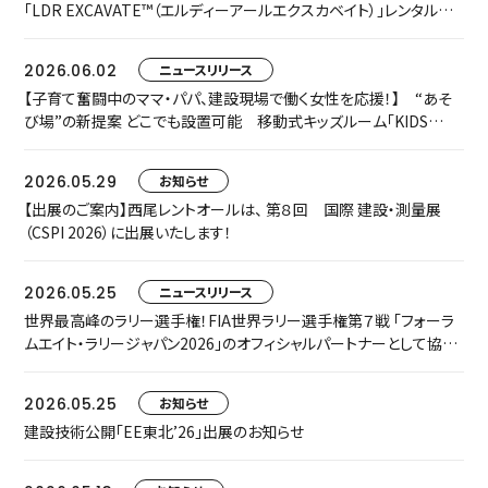
「LDR EXCAVATE™（エルディーアールエクスカベイト）」レンタルを
開始します
2026.06.02
ニュースリリース
【子育て奮闘中のママ・パパ、建設現場で働く女性を応援！】 “あそ
び場”の新提案 どこでも設置可能 移動式キッズルーム「KIDS
TRAILER」をお披露目します
2026.05.29
お知らせ
【出展のご案内】西尾レントオールは、 第８回 国際 建設・測量展
（CSPI 2026）に出展いたします！
2026.05.25
ニュースリリース
世界最高峰のラリー選手権！FIA世界ラリー選手権第７戦 「フォーラ
ムエイト・ラリージャパン2026」のオフィシャルパートナーとして協賛
いたします
2026.05.25
お知らせ
建設技術公開「EE東北’26」出展のお知らせ