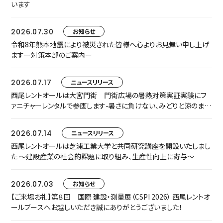
います
2026.07.30
お知らせ
令和8年熊本地震により被災された皆様へ心よりお見舞い申し上げ
ますー対策本部のご案内ー
2026.07.17
ニュースリリース
西尾レントオールは大宮門街 門街広場の暑熱対策実証実験にフ
ァニチャーレンタルで参画します-暑さに負けない、みどりと涼のまち
なか空間『門街涼風ラウンジ』へ-
2026.07.14
ニュースリリース
西尾レントオールは芝浦工業大学と共同研究講座を開設いたしまし
た ～建設産業の社会的課題に取り組み、生産性向上に寄与～
2026.07.03
お知らせ
【ご来場お礼】第８回 国際 建設・測量展（CSPI 2026） 西尾レントオ
ールブースへお越しいただき誠にありがとうございました！