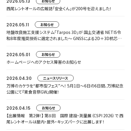
2026.05.13
お知らせ
西尾レントオールの広報誌「安全くん」が200号を迎えました！
2026.05.11
お知らせ
地盤改良施工支援システム「Tarpos 3D」が 国土交通省 NETIS令
和8年度推奨技術に選定されました～ GNSSによる2D＋3D杭芯誘
導で、施工精度・安全性・生産性を飛躍的に向上 ～
2026.05.01
お知らせ
ホームページへのアクセス障害のお知らせ
2026.04.30
ニュースリリース
万博のカケラを“都市型フェス”へ！ 5月1日〜6日の6日間、万博記念
公園にて『麦食音祭GW』開催！
2026.04.15
お知らせ
【出展情報 第2弾！】 第８回 国際 建設・測量展（CSPI 2026）で 西
尾レントオールは屋内・屋外・キッズパークに出展します！