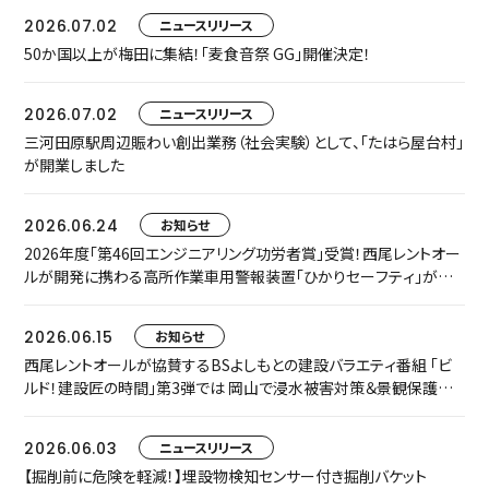
2026.07.02
ニュースリリース
50か国以上が梅田に集結！「麦食音祭 GG」開催決定！
2026.07.02
ニュースリリース
三河田原駅周辺賑わい創出業務（社会実験）として、「たはら屋台村」
が開業しました
2026.06.24
お知らせ
2026年度「第46回エンジニアリング功労者賞」受賞！西尾レントオー
ルが開発に携わる高所作業車用警報装置「ひかりセーフティ」が中
小規模プロジェクト枠でグループ表彰されました
2026.06.15
お知らせ
西尾レントオールが協賛するBSよしもとの建設バラエティ番組 「ビ
ルド！建設匠の時間」第3弾では 岡山で浸水被害対策＆景観保護共
存に取り組む匠をご紹介します
2026.06.03
ニュースリリース
【掘削前に危険を軽減！】埋設物検知センサー付き掘削バケット