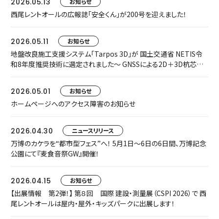
2026.05.13
お知らせ
西尾レントオールの広報誌「安全くん」が200号を迎えました！
2026.05.11
お知らせ
地盤改良施工支援システム「Tarpos 3D」が 国土交通省 NETIS令
和8年度推奨技術に選定されました～ GNSSによる2D＋3D杭芯誘
導で、施工精度・安全性・生産性を飛躍的に向上 ～
2026.05.01
お知らせ
ホームページへのアクセス障害のお知らせ
2026.04.30
ニュースリリース
万博のカケラを“都市型フェス”へ！ 5月1日〜6日の6日間、万博記念
公園にて『麦食音祭GW』開催！
2026.04.15
お知らせ
【出展情報 第2弾！】 第８回 国際 建設・測量展（CSPI 2026）で 西
尾レントオールは屋内・屋外・キッズパークに出展します！