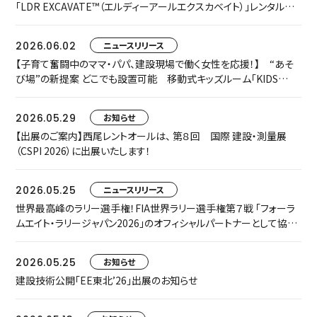
「LDR EXCAVATE™（エルディーアールエクスカベイト）」レンタルを
開始します
2026.06.02
ニュースリリース
【子育て奮闘中のママ・パパ、建設現場で働く女性を応援！】 “あそ
び場”の新提案 どこでも設置可能 移動式キッズルーム「KIDS
TRAILER」をお披露目します
2026.05.29
お知らせ
【出展のご案内】西尾レントオールは、 第８回 国際 建設・測量展
（CSPI 2026）に出展いたします！
2026.05.25
ニュースリリース
世界最高峰のラリー選手権！FIA世界ラリー選手権第７戦 「フォーラ
ムエイト・ラリージャパン2026」のオフィシャルパートナーとして協賛
いたします
2026.05.25
お知らせ
建設技術公開「EE東北’26」出展のお知らせ