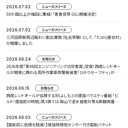
2026.07.02
ニュースリリース
50か国以上が梅田に集結！「麦食音祭 GG」開催決定！
2026.07.02
ニュースリリース
三河田原駅周辺賑わい創出業務（社会実験）として、「たはら屋台村」
が開業しました
2026.06.24
お知らせ
2026年度「第46回エンジニアリング功労者賞」受賞！西尾レントオー
ルが開発に携わる高所作業車用警報装置「ひかりセーフティ」が中
小規模プロジェクト枠でグループ表彰されました
2026.06.15
お知らせ
西尾レントオールが協賛するBSよしもとの建設バラエティ番組 「ビ
ルド！建設匠の時間」第3弾では 岡山で浸水被害対策＆景観保護共
存に取り組む匠をご紹介します
2026.06.03
ニュースリリース
【掘削前に危険を軽減！】埋設物検知センサー付き掘削バケット