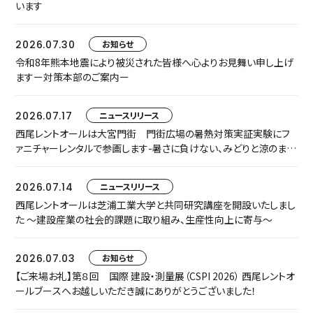
います
2026.07.30
お知らせ
令和8年熊本地震により被災された皆様へ心よりお見舞い申し上げ
ますー対策本部のご案内ー
2026.07.17
ニュースリリース
西尾レントオールは大宮門街 門街広場の暑熱対策実証実験にフ
ァニチャーレンタルで参画します-暑さに負けない、みどりと涼のまち
なか空間『門街涼風ラウンジ』へ-
2026.07.14
ニュースリリース
西尾レントオールは芝浦工業大学と共同研究講座を開設いたしまし
た ～建設産業の社会的課題に取り組み、生産性向上に寄与～
2026.07.03
お知らせ
【ご来場お礼】第８回 国際 建設・測量展（CSPI 2026） 西尾レントオ
ールブースへお越しいただき誠にありがとうございました！