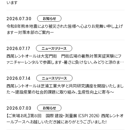
います
2026.07.30
お知らせ
令和8年熊本地震により被災された皆様へ心よりお見舞い申し上げ
ますー対策本部のご案内ー
2026.07.17
ニュースリリース
西尾レントオールは大宮門街 門街広場の暑熱対策実証実験にフ
ァニチャーレンタルで参画します-暑さに負けない、みどりと涼のまち
なか空間『門街涼風ラウンジ』へ-
2026.07.14
ニュースリリース
西尾レントオールは芝浦工業大学と共同研究講座を開設いたしまし
た ～建設産業の社会的課題に取り組み、生産性向上に寄与～
2026.07.03
お知らせ
【ご来場お礼】第８回 国際 建設・測量展（CSPI 2026） 西尾レントオ
ールブースへお越しいただき誠にありがとうございました！