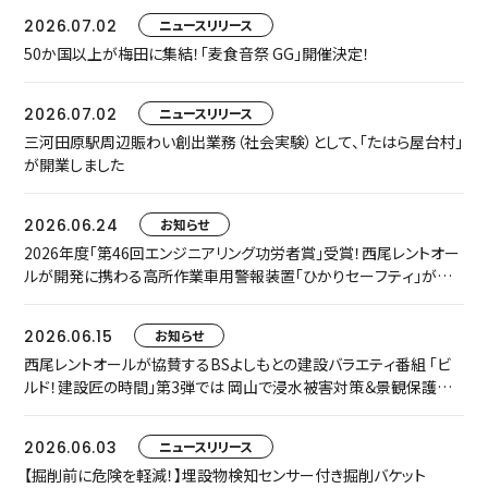
2026.07.02
ニュースリリース
50か国以上が梅田に集結！「麦食音祭 GG」開催決定！
2026.07.02
ニュースリリース
三河田原駅周辺賑わい創出業務（社会実験）として、「たはら屋台村」
が開業しました
2026.06.24
お知らせ
2026年度「第46回エンジニアリング功労者賞」受賞！西尾レントオー
ルが開発に携わる高所作業車用警報装置「ひかりセーフティ」が中
小規模プロジェクト枠でグループ表彰されました
2026.06.15
お知らせ
西尾レントオールが協賛するBSよしもとの建設バラエティ番組 「ビ
ルド！建設匠の時間」第3弾では 岡山で浸水被害対策＆景観保護共
存に取り組む匠をご紹介します
2026.06.03
ニュースリリース
【掘削前に危険を軽減！】埋設物検知センサー付き掘削バケット