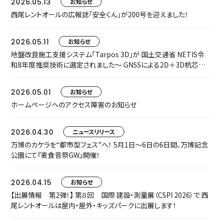
2026.05.13
お知らせ
西尾レントオールの広報誌「安全くん」が200号を迎えました！
2026.05.11
お知らせ
地盤改良施工支援システム「Tarpos 3D」が 国土交通省 NETIS令
和8年度推奨技術に選定されました～ GNSSによる2D＋3D杭芯誘
導で、施工精度・安全性・生産性を飛躍的に向上 ～
2026.05.01
お知らせ
ホームページへのアクセス障害のお知らせ
2026.04.30
ニュースリリース
万博のカケラを“都市型フェス”へ！ 5月1日〜6日の6日間、万博記念
公園にて『麦食音祭GW』開催！
2026.04.15
お知らせ
【出展情報 第2弾！】 第８回 国際 建設・測量展（CSPI 2026）で 西
尾レントオールは屋内・屋外・キッズパークに出展します！