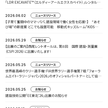
「LDR EXCAVATE™（エルディーアールエクスカベイト）」レンタルを
開始します
2026.06.02
ニュースリリース
【子育て奮闘中のママ・パパ、建設現場で働く女性を応援！】 “あそ
び場”の新提案 どこでも設置可能 移動式キッズルーム「KIDS
TRAILER」をお披露目します
2026.05.29
お知らせ
【出展のご案内】西尾レントオールは、 第８回 国際 建設・測量展
（CSPI 2026）に出展いたします！
2026.05.25
ニュースリリース
世界最高峰のラリー選手権！FIA世界ラリー選手権第７戦 「フォーラ
ムエイト・ラリージャパン2026」のオフィシャルパートナーとして協賛
いたします
2026.05.25
お知らせ
建設技術公開「EE東北’26」出展のお知らせ