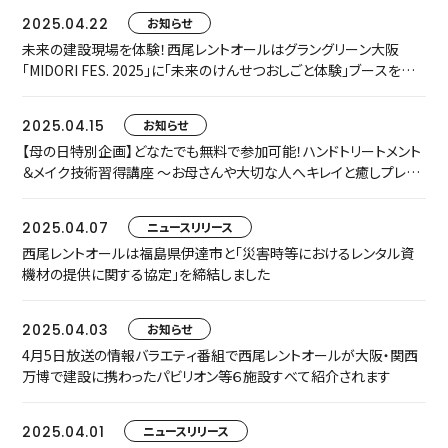
2025.04.22
お知らせ
未来の建設現場を体験！西尾レントオールはグラングリーン大阪
「MIDORI FES. 2025」に「未来のけんせつおしごと体験」ブースを出
展します ～乗って！撮って！楽しもう！ 電動建機やロボットに触れる
チャンス～
2025.04.15
お知らせ
【母の日特別企画】どなたでも無料で参加可能！ハンドトリートメント
＆メイク技術習得講座 ～お母さんや大切な人へキレイと癒しプレゼ
ント～
2025.04.07
ニュースリリース
西尾レントオールは福島県伊達市と「災害時等におけるレンタル資
機材の提供に関する協定」を締結しました
2025.04.03
お知らせ
4月5日放送の情報バラエティ番組で西尾レントオールが大阪・関西
万博で建設に携わったパビリオン等６施設すべて紹介されます
2025.04.01
ニュースリリース