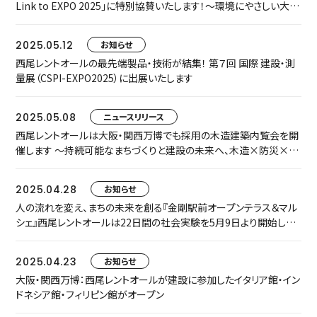
Link to EXPO 2025」に特別協賛いたします！～環境にやさしい大阪
産(もん)を食べて・買って・体験して盛り上げよう！！～
2025.05.12
お知らせ
西尾レントオールの最先端製品・技術が結集！ 第７回 国際 建設・測
量展（CSPI-EXPO2025）に出展いたします
2025.05.08
ニュースリリース
西尾レントオールは大阪・関西万博でも採用の木造建築内覧会を開
催します ～持続可能なまちづくりと建設の未来へ、木造×防災×環
境ソリューションを提案～
2025.04.28
お知らせ
人の流れを変え、まちの未来を創る『金剛駅前オープンテラス＆マル
シェ』西尾レントオールは22日間の社会実験を5月9日より開始しま
す ～あなたの声で変わる駅前空間～
2025.04.23
お知らせ
大阪・関西万博：西尾レントオールが建設に参加したイタリア館・イン
ドネシア館・フィリピン館がオープン