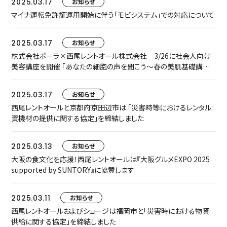
2025.03.17
お知らせ
マイナ運転免許証運用開始に伴う「モビシステム」での対応について
2025.03.17
お知らせ
株式会社ポーラ×西尾レントオール株式会社 3/26に社会人向け
美容講座を開催 「あなたの細胞の声を聞こう～春の美肌基礎講座：
忙しい社会人の日々に取り入れる楽しいケア～」＠R&D国際交流セ
ンター
2025.03.17
お知らせ
西尾レントオールと京都府京田辺市は 「災害時等におけるレンタル
資機材の提供に関する協定」を締結しました
2025.03.13
お知らせ
大阪の食文化を応援！西尾レントオールは『大阪グルメEXPO 2025
supported by SUNTORY』に協賛します
2025.03.11
お知らせ
西尾レントオールおよびショージは福岡市と「災害時における物資
供給に関する協定」を締結しました