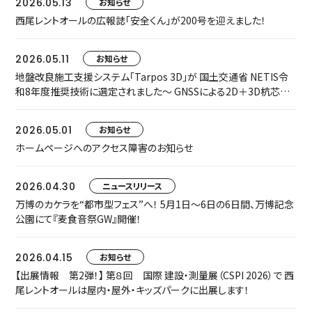
2026.05.13
お知らせ
西尾レントオールの広報誌「安全くん」が200号を迎えました！
2026.05.11
お知らせ
地盤改良施工支援システム「Tarpos 3D」が 国土交通省 NETIS令
和8年度推奨技術に選定されました～ GNSSによる2D＋3D杭芯誘
導で、施工精度・安全性・生産性を飛躍的に向上 ～
2026.05.01
お知らせ
ホームページへのアクセス障害のお知らせ
2026.04.30
ニュースリリース
万博のカケラを“都市型フェス”へ！ 5月1日〜6日の6日間、万博記念
公園にて『麦食音祭GW』開催！
2026.04.15
お知らせ
【出展情報 第2弾！】 第８回 国際 建設・測量展（CSPI 2026）で 西
尾レントオールは屋内・屋外・キッズパークに出展します！