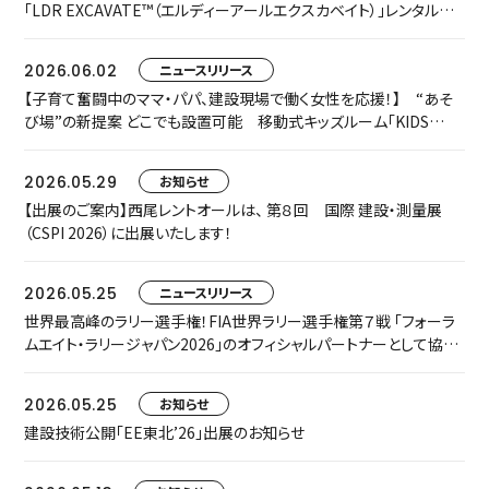
「LDR EXCAVATE™（エルディーアールエクスカベイト）」レンタルを
開始します
2026.06.02
ニュースリリース
【子育て奮闘中のママ・パパ、建設現場で働く女性を応援！】 “あそ
び場”の新提案 どこでも設置可能 移動式キッズルーム「KIDS
TRAILER」をお披露目します
2026.05.29
お知らせ
【出展のご案内】西尾レントオールは、 第８回 国際 建設・測量展
（CSPI 2026）に出展いたします！
2026.05.25
ニュースリリース
世界最高峰のラリー選手権！FIA世界ラリー選手権第７戦 「フォーラ
ムエイト・ラリージャパン2026」のオフィシャルパートナーとして協賛
いたします
2026.05.25
お知らせ
建設技術公開「EE東北’26」出展のお知らせ