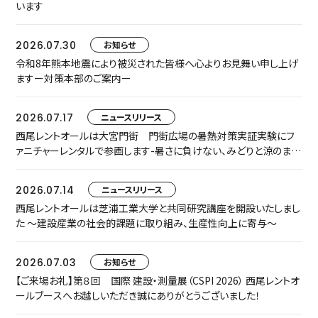
います
2026.07.30
お知らせ
令和8年熊本地震により被災された皆様へ心よりお見舞い申し上げ
ますー対策本部のご案内ー
2026.07.17
ニュースリリース
西尾レントオールは大宮門街 門街広場の暑熱対策実証実験にフ
ァニチャーレンタルで参画します-暑さに負けない、みどりと涼のまち
なか空間『門街涼風ラウンジ』へ-
2026.07.14
ニュースリリース
西尾レントオールは芝浦工業大学と共同研究講座を開設いたしまし
た ～建設産業の社会的課題に取り組み、生産性向上に寄与～
2026.07.03
お知らせ
【ご来場お礼】第８回 国際 建設・測量展（CSPI 2026） 西尾レントオ
ールブースへお越しいただき誠にありがとうございました！