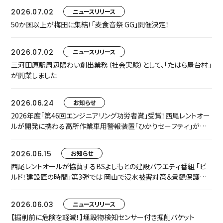
2026.07.02
ニュースリリース
50か国以上が梅田に集結！「麦食音祭 GG」開催決定！
2026.07.02
ニュースリリース
三河田原駅周辺賑わい創出業務（社会実験）として、「たはら屋台村」
が開業しました
2026.06.24
お知らせ
2026年度「第46回エンジニアリング功労者賞」受賞！西尾レントオー
ルが開発に携わる高所作業車用警報装置「ひかりセーフティ」が中
小規模プロジェクト枠でグループ表彰されました
2026.06.15
お知らせ
西尾レントオールが協賛するBSよしもとの建設バラエティ番組 「ビ
ルド！建設匠の時間」第3弾では 岡山で浸水被害対策＆景観保護共
存に取り組む匠をご紹介します
2026.06.03
ニュースリリース
【掘削前に危険を軽減！】埋設物検知センサー付き掘削バケット