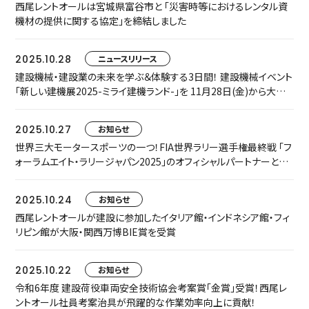
西尾レントオールは宮城県富谷市と 「災害時等におけるレンタル資
機材の提供に関する協定」を締結しました
2025.10.28
ニュースリリース
建設機械・建設業の未来を学ぶ＆体験する3日間！ 建設機械イベント
「新しい建機展2025-ミライ建機ランド-」を 11月28日(金)から大阪・
森ノ宮で開催！
2025.10.27
お知らせ
世界三大モータースポーツの一つ！FIA世界ラリー選手権最終戦 「フ
ォーラムエイト・ラリージャパン2025」のオフィシャルパートナーとし
て協賛いたします
2025.10.24
お知らせ
西尾レントオールが建設に参加したイタリア館・インドネシア館・フィ
リピン館が大阪・関西万博BIE賞を受賞
2025.10.22
お知らせ
令和6年度 建設荷役車両安全技術協会考案賞「金賞」受賞！西尾レ
ントオール社員考案治具が飛躍的な作業効率向上に貢献！