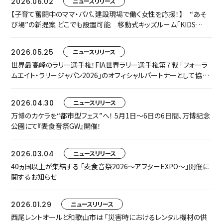
2026.06.02
ニュースリリース
【子育て奮闘中のママ・パパ、建設現場で働く女性を応援！】 “あそ
び場”の新提案 どこでも設置可能 移動式キッズルーム「KIDS
TRAILER」をお披露目します
2026.05.25
ニュースリリース
世界最高峰のラリー選手権！FIA世界ラリー選手権第７戦 「フォーラ
ムエイト・ラリージャパン2026」のオフィシャルパートナーとして協賛
いたします
2026.04.30
ニュースリリース
万博のカケラを“都市型フェス”へ！ 5月1日〜6日の6日間、万博記念
公園にて『麦食音祭GW』開催！
2026.03.04
ニュースリリース
40ヵ国以上が集結する 「麦食音祭2026～アフターEXPO～」開催に
関するお知らせ
2026.01.29
ニュースリリース
西尾レントオールと和歌山市は 「災害時におけるレンタル機材の供