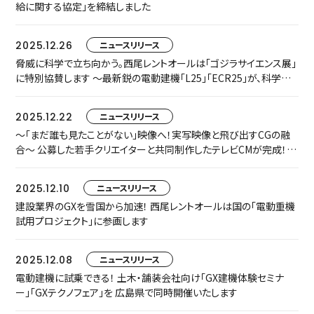
給に関する協定」を締結しました
2025.12.26
ニュースリリース
脅威に科学で立ち向かう。西尾レントオールは「ゴジラサイエンス展」
に特別協賛します ～最新鋭の電動建機「L25」「ECR25」が、科学技
術館の“最前線”に集結～
2025.12.22
ニュースリリース
～「まだ誰も見たことがない」映像へ！実写映像と飛び出すCGの融
合～ 公募した若手クリエイターと共同制作したテレビCMが完成！ 1
月11日より全国放送します
2025.12.10
ニュースリリース
建設業界のGXを雪国から加速！ 西尾レントオールは国の「電動重機
試用プロジェクト」に参画します
2025.12.08
ニュースリリース
電動建機に試乗できる！ 土木・舗装会社向け「GX建機体験セミナ
ー」「GXテクノフェア」を 広島県で同時開催いたします