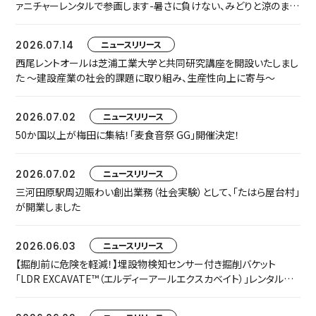
ァニチャーレンタルで参画します-暑さに負けない、みどりと涼のまち
なか空間『門街涼風ラウンジ』へ-
2026.07.14
ニュースリリース
西尾レントオールは芝浦工業大学と共同研究講座を開設いたしまし
た ～建設産業の社会的課題に取り組み、生産性向上に寄与～
2026.07.02
ニュースリリース
50か国以上が梅田に集結！「麦食音祭 GG」開催決定！
2026.07.02
ニュースリリース
三河田原駅周辺賑わい創出業務（社会実験）として、「たはら屋台村」
が開業しました
2026.06.03
ニュースリリース
【掘削前に危険を軽減！】埋設物検知センサー付き掘削バケット
「LDR EXCAVATE™（エルディーアールエクスカベイト）」レンタルを
開始します