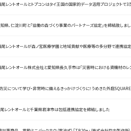
西尾レントオールが森ノ宮医療学園と地域貢献や医療等の多分野で連携協
西尾レントオール株式会社と愛知県長久手市は「災害時における資機材のレ
西尾レントオールと千葉県君津市は包括連携協定を締結しました
境対策商品 電動ミニバックホウ（電池式）「TB20e」（株式会社竹内製作所