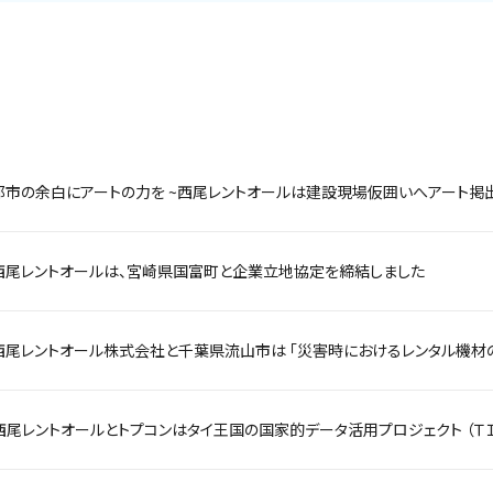
都市の余白にアートの力を ~西尾レントオールは建設現場仮囲いへアート掲出
西尾レントオールは、宮崎県国富町と企業立地協定を締結しました
西尾レントオール株式会社と千葉県流山市は 「災害時におけるレンタル機材