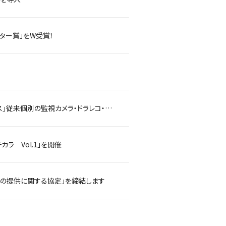
ター賞」をW受賞！
安全対策新商品「重機取付型セーフティカメラシステム×クラウド録画サービス」従来個別の監視カメラ・ドラレコ・セーフティアラートを3in1で実現した「ドボレコJK」を提供開始
ラ Vol.1」を開催
材の提供に関する協定」を締結します