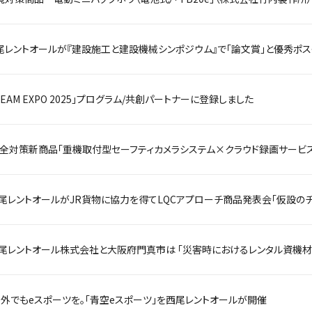
尾レントオールが『建設施工と建設機械シンポジウム』で「論文賞」と優秀ポス
TEAM EXPO 2025」プログラム/共創パートナーに登録しました
尾レントオールがJR貨物に協力を得てLQCアプローチ商品発表会「仮設のチカ
尾レントオール株式会社と大阪府門真市は 「災害時におけるレンタル資機
外でもeスポーツを。「青空eスポーツ」を西尾レントオールが開催