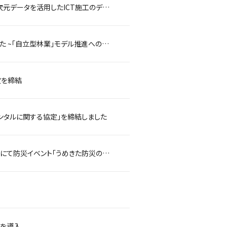
西尾レントオールとトプコンはタイ王国の国家的データ活用プロジェクトで3次元データを活用したICT施工のデモンストレーションを実施します
高知県、仁淀川町と「協働の森づくり事業のパートナーズ協定」を締結致しました ~「自立型林業」モデル推進への取り組み~
定を締結
ンタルに関する協定」を締結しました
-防災について学び・非常時に備えるきっかけづくりに！うめきた外庭SQUAREにて防災イベント「うめきた防災のチカラ」を開催！
）を導入