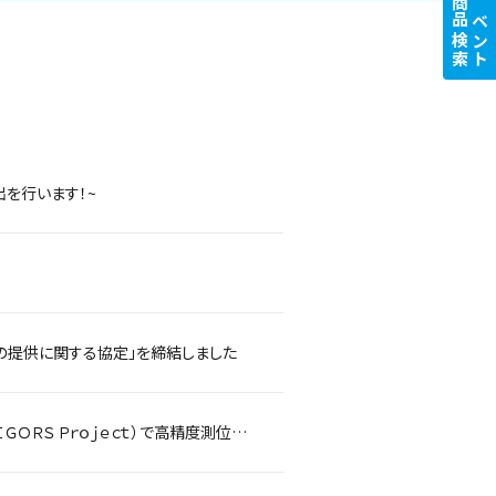
商品検索
イベント
を行います！~
の提供に関する協定」を締結しました
西尾レントオールとトプコンはタイ王国の国家的データ活用プロジェクト （ＴＩＧＯＲＳ Ｐｒｏｊｅｃｔ）で高精度測位を活用したＩＣＴ施工の現場見学会を 実施しました