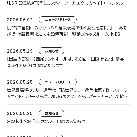
「LDR EXCAVATE™（エルディーアールエクスカベイト）」レンタルを
開始します
2026.06.02
ニュースリリース
【子育て奮闘中のママ・パパ、建設現場で働く女性を応援！】 “あそ
び場”の新提案 どこでも設置可能 移動式キッズルーム「KIDS
TRAILER」をお披露目します
2026.05.29
お知らせ
【出展のご案内】西尾レントオールは、 第８回 国際 建設・測量展
（CSPI 2026）に出展いたします！
2026.05.25
ニュースリリース
世界最高峰のラリー選手権！FIA世界ラリー選手権第７戦 「フォーラ
ムエイト・ラリージャパン2026」のオフィシャルパートナーとして協賛
いたします
2026.05.25
お知らせ
建設技術公開「EE東北’26」出展のお知らせ