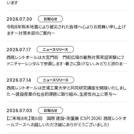
います
2026.07.30
お知らせ
令和8年熊本地震により被災された皆様へ心よりお見舞い申し上げ
ますー対策本部のご案内ー
2026.07.17
ニュースリリース
西尾レントオールは大宮門街 門街広場の暑熱対策実証実験にフ
ァニチャーレンタルで参画します-暑さに負けない、みどりと涼のまち
なか空間『門街涼風ラウンジ』へ-
2026.07.14
ニュースリリース
西尾レントオールは芝浦工業大学と共同研究講座を開設いたしまし
た ～建設産業の社会的課題に取り組み、生産性向上に寄与～
2026.07.03
お知らせ
【ご来場お礼】第８回 国際 建設・測量展（CSPI 2026） 西尾レントオ
ールブースへお越しいただき誠にありがとうございました！