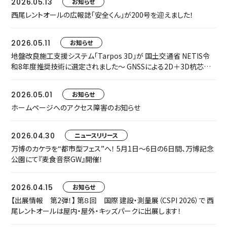
2026.05.13
お知らせ
西尾レントオールの広報誌「安全くん」が200号を迎えました！
2026.05.11
お知らせ
地盤改良施工支援システム「Tarpos 3D」が 国土交通省 NETIS令
和8年度推奨技術に選定されました～ GNSSによる2D＋3D杭芯誘
導で、施工精度・安全性・生産性を飛躍的に向上 ～
2026.05.01
お知らせ
ホームページへのアクセス障害のお知らせ
2026.04.30
ニュースリリース
万博のカケラを“都市型フェス”へ！ 5月1日〜6日の6日間、万博記念
公園にて『麦食音祭GW』開催！
2026.04.15
お知らせ
【出展情報 第2弾！】 第８回 国際 建設・測量展（CSPI 2026）で 西
尾レントオールは屋内・屋外・キッズパークに出展します！