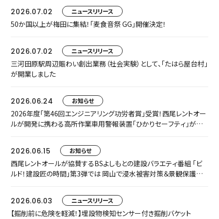
2026.07.02
ニュースリリース
50か国以上が梅田に集結！「麦食音祭 GG」開催決定！
2026.07.02
ニュースリリース
三河田原駅周辺賑わい創出業務（社会実験）として、「たはら屋台村」
が開業しました
2026.06.24
お知らせ
2026年度「第46回エンジニアリング功労者賞」受賞！西尾レントオー
ルが開発に携わる高所作業車用警報装置「ひかりセーフティ」が中
小規模プロジェクト枠でグループ表彰されました
2026.06.15
お知らせ
西尾レントオールが協賛するBSよしもとの建設バラエティ番組 「ビ
ルド！建設匠の時間」第3弾では 岡山で浸水被害対策＆景観保護共
存に取り組む匠をご紹介します
2026.06.03
ニュースリリース
【掘削前に危険を軽減！】埋設物検知センサー付き掘削バケット