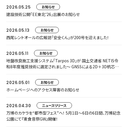
2026.05.25
お知らせ
建設技術公開「EE東北’26」出展のお知らせ
2026.05.13
お知らせ
西尾レントオールの広報誌「安全くん」が200号を迎えました！
2026.05.11
お知らせ
地盤改良施工支援システム「Tarpos 3D」が 国土交通省 NETIS令
和8年度推奨技術に選定されました～ GNSSによる2D＋3D杭芯誘
導で、施工精度・安全性・生産性を飛躍的に向上 ～
2026.05.01
お知らせ
ホームページへのアクセス障害のお知らせ
2026.04.30
ニュースリリース
万博のカケラを“都市型フェス”へ！ 5月1日〜6日の6日間、万博記念
公園にて『麦食音祭GW』開催！