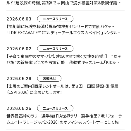
ルド！建設匠の時間」第3弾では 岡山で浸水被害対策＆景観保護共
存に取り組む匠をご紹介します
2026.06.03
ニュースリリース
【掘削前に危険を軽減！】埋設物検知センサー付き掘削バケット
「LDR EXCAVATE™（エルディーアールエクスカベイト）」レンタルを
開始します
2026.06.02
ニュースリリース
【子育て奮闘中のママ・パパ、建設現場で働く女性を応援！】 “あそ
び場”の新提案 どこでも設置可能 移動式キッズルーム「KIDS
TRAILER」をお披露目します
2026.05.29
お知らせ
【出展のご案内】西尾レントオールは、 第８回 国際 建設・測量展
（CSPI 2026）に出展いたします！
2026.05.25
ニュースリリース
世界最高峰のラリー選手権！FIA世界ラリー選手権第７戦 「フォーラ
ムエイト・ラリージャパン2026」のオフィシャルパートナーとして協賛
いたします