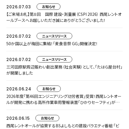
2026.07.03
お知らせ
【ご来場お礼】第８回 国際 建設・測量展（CSPI 2026） 西尾レントオ
ールブースへお越しいただき誠にありがとうございました！
2026.07.02
ニュースリリース
50か国以上が梅田に集結！「麦食音祭 GG」開催決定！
2026.07.02
ニュースリリース
三河田原駅周辺賑わい創出業務（社会実験）として、「たはら屋台村」
が開業しました
2026.06.24
お知らせ
2026年度「第46回エンジニアリング功労者賞」受賞！西尾レントオー
ルが開発に携わる高所作業車用警報装置「ひかりセーフティ」が中
小規模プロジェクト枠でグループ表彰されました
2026.06.15
お知らせ
西尾レントオールが協賛するBSよしもとの建設バラエティ番組 「ビ