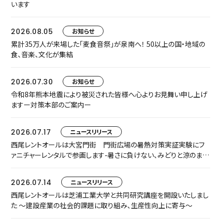
います
2026.08.05
お知らせ
累計35万人が来場した「麦食音祭」が泉南へ！ 50以上の国・地域の
食、音楽、文化が集結
2026.07.30
お知らせ
令和8年熊本地震により被災された皆様へ心よりお見舞い申し上げ
ますー対策本部のご案内ー
2026.07.17
ニュースリリース
西尾レントオールは大宮門街 門街広場の暑熱対策実証実験にフ
ァニチャーレンタルで参画します-暑さに負けない、みどりと涼のまち
なか空間『門街涼風ラウンジ』へ-
2026.07.14
ニュースリリース
西尾レントオールは芝浦工業大学と共同研究講座を開設いたしまし
た ～建設産業の社会的課題に取り組み、生産性向上に寄与～