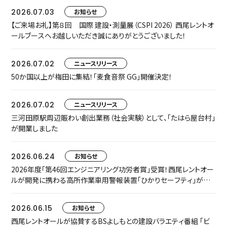
2026.07.03
お知らせ
【ご来場お礼】第８回 国際 建設・測量展（CSPI 2026） 西尾レントオ
ールブースへお越しいただき誠にありがとうございました！
2026.07.02
ニュースリリース
50か国以上が梅田に集結！「麦食音祭 GG」開催決定！
2026.07.02
ニュースリリース
三河田原駅周辺賑わい創出業務（社会実験）として、「たはら屋台村」
が開業しました
2026.06.24
お知らせ
2026年度「第46回エンジニアリング功労者賞」受賞！西尾レントオー
ルが開発に携わる高所作業車用警報装置「ひかりセーフティ」が中
小規模プロジェクト枠でグループ表彰されました
2026.06.15
お知らせ
西尾レントオールが協賛するBSよしもとの建設バラエティ番組 「ビ