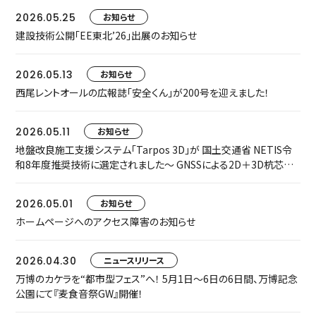
2026.05.25
お知らせ
建設技術公開「EE東北’26」出展のお知らせ
2026.05.13
お知らせ
西尾レントオールの広報誌「安全くん」が200号を迎えました！
2026.05.11
お知らせ
地盤改良施工支援システム「Tarpos 3D」が 国土交通省 NETIS令
和8年度推奨技術に選定されました～ GNSSによる2D＋3D杭芯誘
導で、施工精度・安全性・生産性を飛躍的に向上 ～
2026.05.01
お知らせ
ホームページへのアクセス障害のお知らせ
2026.04.30
ニュースリリース
万博のカケラを“都市型フェス”へ！ 5月1日〜6日の6日間、万博記念
公園にて『麦食音祭GW』開催！