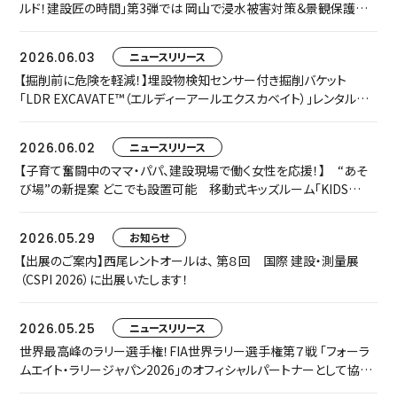
ルド！建設匠の時間」第3弾では 岡山で浸水被害対策＆景観保護共
存に取り組む匠をご紹介します
2026.06.03
ニュースリリース
【掘削前に危険を軽減！】埋設物検知センサー付き掘削バケット
「LDR EXCAVATE™（エルディーアールエクスカベイト）」レンタルを
開始します
2026.06.02
ニュースリリース
【子育て奮闘中のママ・パパ、建設現場で働く女性を応援！】 “あそ
び場”の新提案 どこでも設置可能 移動式キッズルーム「KIDS
TRAILER」をお披露目します
2026.05.29
お知らせ
【出展のご案内】西尾レントオールは、 第８回 国際 建設・測量展
（CSPI 2026）に出展いたします！
2026.05.25
ニュースリリース
世界最高峰のラリー選手権！FIA世界ラリー選手権第７戦 「フォーラ
ムエイト・ラリージャパン2026」のオフィシャルパートナーとして協賛
いたします