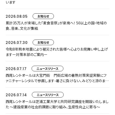
います
2026.08.05
お知らせ
累計35万人が来場した「麦食音祭」が泉南へ！ 50以上の国・地域の
食、音楽、文化が集結
2026.07.30
お知らせ
令和8年熊本地震により被災された皆様へ心よりお見舞い申し上げ
ますー対策本部のご案内ー
2026.07.17
ニュースリリース
西尾レントオールは大宮門街 門街広場の暑熱対策実証実験にフ
ァニチャーレンタルで参画します-暑さに負けない、みどりと涼のまち
なか空間『門街涼風ラウンジ』へ-
2026.07.14
ニュースリリース
西尾レントオールは芝浦工業大学と共同研究講座を開設いたしまし
た ～建設産業の社会的課題に取り組み、生産性向上に寄与～