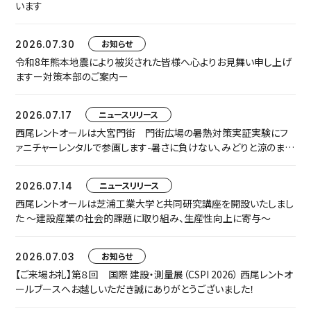
います
2026.07.30
お知らせ
令和8年熊本地震により被災された皆様へ心よりお見舞い申し上げ
ますー対策本部のご案内ー
2026.07.17
ニュースリリース
西尾レントオールは大宮門街 門街広場の暑熱対策実証実験にフ
ァニチャーレンタルで参画します-暑さに負けない、みどりと涼のまち
なか空間『門街涼風ラウンジ』へ-
2026.07.14
ニュースリリース
西尾レントオールは芝浦工業大学と共同研究講座を開設いたしまし
た ～建設産業の社会的課題に取り組み、生産性向上に寄与～
2026.07.03
お知らせ
【ご来場お礼】第８回 国際 建設・測量展（CSPI 2026） 西尾レントオ
ールブースへお越しいただき誠にありがとうございました！