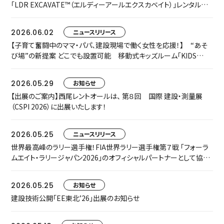
「LDR EXCAVATE™（エルディーアールエクスカベイト）」レンタルを
開始します
2026.06.02
ニュースリリース
【子育て奮闘中のママ・パパ、建設現場で働く女性を応援！】 “あそ
び場”の新提案 どこでも設置可能 移動式キッズルーム「KIDS
TRAILER」をお披露目します
2026.05.29
お知らせ
【出展のご案内】西尾レントオールは、 第８回 国際 建設・測量展
（CSPI 2026）に出展いたします！
2026.05.25
ニュースリリース
世界最高峰のラリー選手権！FIA世界ラリー選手権第７戦 「フォーラ
ムエイト・ラリージャパン2026」のオフィシャルパートナーとして協賛
いたします
2026.05.25
お知らせ
建設技術公開「EE東北’26」出展のお知らせ