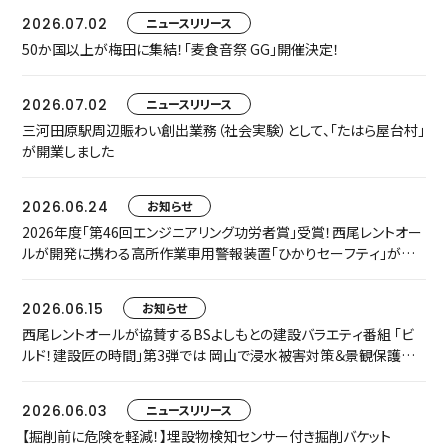
2026.07.02
ニュースリリース
50か国以上が梅田に集結！「麦食音祭 GG」開催決定！
2026.07.02
ニュースリリース
三河田原駅周辺賑わい創出業務（社会実験）として、「たはら屋台村」
が開業しました
2026.06.24
お知らせ
2026年度「第46回エンジニアリング功労者賞」受賞！西尾レントオー
ルが開発に携わる高所作業車用警報装置「ひかりセーフティ」が中
小規模プロジェクト枠でグループ表彰されました
2026.06.15
お知らせ
西尾レントオールが協賛するBSよしもとの建設バラエティ番組 「ビ
ルド！建設匠の時間」第3弾では 岡山で浸水被害対策＆景観保護共
存に取り組む匠をご紹介します
2026.06.03
ニュースリリース
【掘削前に危険を軽減！】埋設物検知センサー付き掘削バケット