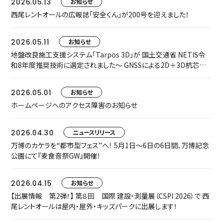
2026.05.13
お知らせ
西尾レントオールの広報誌「安全くん」が200号を迎えました！
2026.05.11
お知らせ
地盤改良施工支援システム「Tarpos 3D」が 国土交通省 NETIS令
和8年度推奨技術に選定されました～ GNSSによる2D＋3D杭芯誘
導で、施工精度・安全性・生産性を飛躍的に向上 ～
2026.05.01
お知らせ
ホームページへのアクセス障害のお知らせ
2026.04.30
ニュースリリース
万博のカケラを“都市型フェス”へ！ 5月1日〜6日の6日間、万博記念
公園にて『麦食音祭GW』開催！
2026.04.15
お知らせ
【出展情報 第2弾！】 第８回 国際 建設・測量展（CSPI 2026）で 西
尾レントオールは屋内・屋外・キッズパークに出展します！