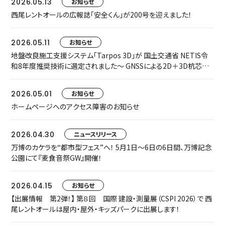
2026.05.13
お知らせ
西尾レントオールの広報誌「安全くん」が200号を迎えました！
2026.05.11
お知らせ
地盤改良施工支援システム「Tarpos 3D」が 国土交通省 NETIS令
和8年度推奨技術に選定されました～ GNSSによる2D＋3D杭芯誘
導で、施工精度・安全性・生産性を飛躍的に向上 ～
2026.05.01
お知らせ
ホームページへのアクセス障害のお知らせ
2026.04.30
ニュースリリース
万博のカケラを“都市型フェス”へ！ 5月1日〜6日の6日間、万博記念
公園にて『麦食音祭GW』開催！
2026.04.15
お知らせ
【出展情報 第2弾！】 第８回 国際 建設・測量展（CSPI 2026）で 西
尾レントオールは屋内・屋外・キッズパークに出展します！