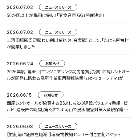
2026.07.02
ニュースリリース
50か国以上が梅田に集結！「麦食音祭 GG」開催決定！
2026.07.02
ニュースリリース
三河田原駅周辺賑わい創出業務（社会実験）として、「たはら屋台村」
が開業しました
2026.06.24
お知らせ
2026年度「第46回エンジニアリング功労者賞」受賞！西尾レントオー
ルが開発に携わる高所作業車用警報装置「ひかりセーフティ」が中
小規模プロジェクト枠でグループ表彰されました
2026.06.15
お知らせ
西尾レントオールが協賛するBSよしもとの建設バラエティ番組 「ビ
ルド！建設匠の時間」第3弾では 岡山で浸水被害対策＆景観保護共
存に取り組む匠をご紹介します
2026.06.03
ニュースリリース
【掘削前に危険を軽減！】埋設物検知センサー付き掘削バケット