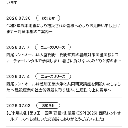
います
2026.07.30
お知らせ
令和8年熊本地震により被災された皆様へ心よりお見舞い申し上げ
ますー対策本部のご案内ー
2026.07.17
ニュースリリース
西尾レントオールは大宮門街 門街広場の暑熱対策実証実験にフ
ァニチャーレンタルで参画します-暑さに負けない、みどりと涼のまち
なか空間『門街涼風ラウンジ』へ-
2026.07.14
ニュースリリース
西尾レントオールは芝浦工業大学と共同研究講座を開設いたしまし
た ～建設産業の社会的課題に取り組み、生産性向上に寄与～
2026.07.03
お知らせ
【ご来場お礼】第８回 国際 建設・測量展（CSPI 2026） 西尾レントオ
ールブースへお越しいただき誠にありがとうございました！