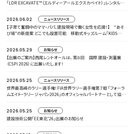
「LDR EXCAVATE™（エルディーアールエクスカベイト）」レンタルを
開始します
2026.06.02
ニュースリリース
【子育て奮闘中のママ・パパ、建設現場で働く女性を応援！】 “あそ
び場”の新提案 どこでも設置可能 移動式キッズルーム「KIDS
TRAILER」をお披露目します
2026.05.29
お知らせ
【出展のご案内】西尾レントオールは、 第８回 国際 建設・測量展
（CSPI 2026）に出展いたします！
2026.05.25
ニュースリリース
世界最高峰のラリー選手権！FIA世界ラリー選手権第７戦 「フォーラ
ムエイト・ラリージャパン2026」のオフィシャルパートナーとして協賛
いたします
2026.05.25
お知らせ
建設技術公開「EE東北’26」出展のお知らせ