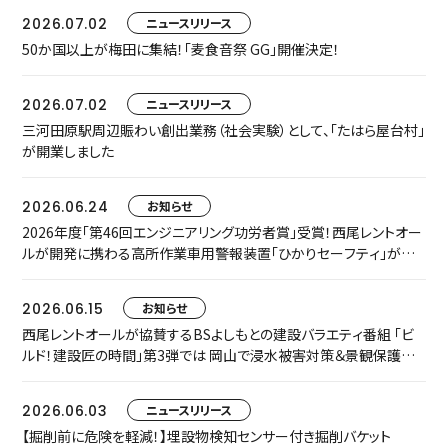
2026.07.02
ニュースリリース
50か国以上が梅田に集結！「麦食音祭 GG」開催決定！
2026.07.02
ニュースリリース
三河田原駅周辺賑わい創出業務（社会実験）として、「たはら屋台村」
が開業しました
2026.06.24
お知らせ
2026年度「第46回エンジニアリング功労者賞」受賞！西尾レントオー
ルが開発に携わる高所作業車用警報装置「ひかりセーフティ」が中
小規模プロジェクト枠でグループ表彰されました
2026.06.15
お知らせ
西尾レントオールが協賛するBSよしもとの建設バラエティ番組 「ビ
ルド！建設匠の時間」第3弾では 岡山で浸水被害対策＆景観保護共
存に取り組む匠をご紹介します
2026.06.03
ニュースリリース
【掘削前に危険を軽減！】埋設物検知センサー付き掘削バケット