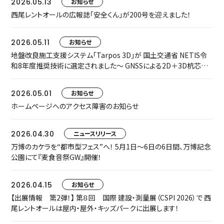
2026.05.13
お知らせ
西尾レントオールの広報誌「安全くん」が200号を迎えました！
2026.05.11
お知らせ
地盤改良施工支援システム「Tarpos 3D」が 国土交通省 NETIS令
和8年度推奨技術に選定されました～ GNSSによる2D＋3D杭芯誘
導で、施工精度・安全性・生産性を飛躍的に向上 ～
2026.05.01
お知らせ
ホームページへのアクセス障害のお知らせ
2026.04.30
ニュースリリース
万博のカケラを“都市型フェス”へ！ 5月1日〜6日の6日間、万博記念
公園にて『麦食音祭GW』開催！
2026.04.15
お知らせ
【出展情報 第2弾！】 第８回 国際 建設・測量展（CSPI 2026）で 西
尾レントオールは屋内・屋外・キッズパークに出展します！