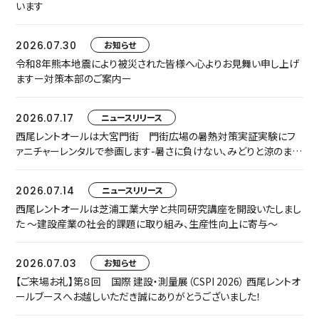
います
2026.07.30
お知らせ
令和8年熊本地震により被災された皆様へ心よりお見舞い申し上げ
ますー対策本部のご案内ー
2026.07.17
ニュースリリース
西尾レントオールは大宮門街 門街広場の暑熱対策実証実験にフ
ァニチャーレンタルで参画します-暑さに負けない、みどりと涼のまち
なか空間『門街涼風ラウンジ』へ-
2026.07.14
ニュースリリース
西尾レントオールは芝浦工業大学と共同研究講座を開設いたしまし
た ～建設産業の社会的課題に取り組み、生産性向上に寄与～
2026.07.03
お知らせ
【ご来場お礼】第８回 国際 建設・測量展（CSPI 2026） 西尾レントオ
ールブースへお越しいただき誠にありがとうございました！