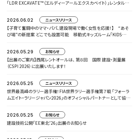
「LDR EXCAVATE™（エルディーアールエクスカベイト）」レンタルを
開始します
2026.06.02
ニュースリリース
【子育て奮闘中のママ・パパ、建設現場で働く女性を応援！】 “あそ
び場”の新提案 どこでも設置可能 移動式キッズルーム「KIDS
TRAILER」をお披露目します
2026.05.29
お知らせ
【出展のご案内】西尾レントオールは、 第８回 国際 建設・測量展
（CSPI 2026）に出展いたします！
2026.05.25
ニュースリリース
世界最高峰のラリー選手権！FIA世界ラリー選手権第７戦 「フォーラ
ムエイト・ラリージャパン2026」のオフィシャルパートナーとして協賛
いたします
2026.05.25
お知らせ
建設技術公開「EE東北’26」出展のお知らせ