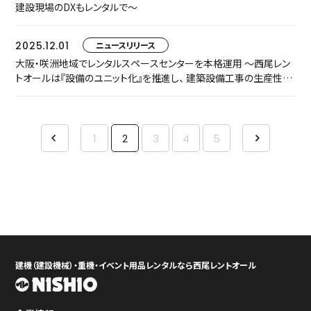
建設現場のDXもレンタルで～
2025.12.01
ニュースリリース
大阪・咲洲地域でレンタルスペースセンターを本格運用 ～西尾レン
トオールは『設備のユニット化』を推進し、 建築設備工事の生産性向
上を支援します～
1
2
3
4
5
建機（建設機械）・重機・イベント用品レンタルなら西尾レントオール