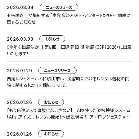
2026.03.04
ニュースリリース
40ヵ国以上が集結する 「麦食音祭2026～アフターEXPO～」開催に
関するお知らせ
2026.03.03
お知らせ
【今年も出展決定！】 第８回 国際 建設・測量展（CSPI 2026）に出展
いたします！
2026.01.29
ニュースリリース
西尾レントオールと和歌山市は 「災害時におけるレンタル機材の供
給に関する協定」を締結しました
2026.01.26
お知らせ
【もう伝達ミスで事故は起こさない】 AIを使った姿勢検知システム
「AI’s（アイズ）」 レンタル開始！～建設現場の“アナログジェスチャ
ー“をデジタル化～
2026.01.26
お知らせ