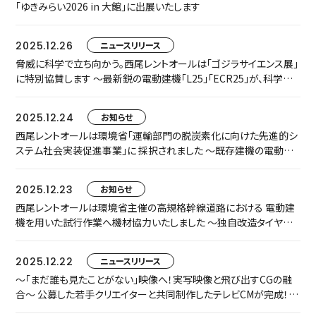
「ゆきみらい2026 in 大館」に出展いたします
2025.12.26
ニュースリリース
脅威に科学で立ち向かう。西尾レントオールは「ゴジラサイエンス展」
に特別協賛します ～最新鋭の電動建機「L25」「ECR25」が、科学技
術館の“最前線”に集結～
2025.12.24
お知らせ
西尾レントオールは環境省「運輸部門の脱炭素化に向けた先進的シ
ステム社会実装促進事業」に 採択されました ～既存建機の電動化
（コンバージョン）によるバッテリー式タイヤローラー開発実証を開
始～
2025.12.23
お知らせ
西尾レントオールは環境省主催の高規格幹線道路における 電動建
機を用いた試行作業へ機材協力いたしました ～独自改造タイヤロ
ーラーおよび電動ハンドガイドローラーを提供し、建設現場の脱炭
素化を推進～
2025.12.22
ニュースリリース
～「まだ誰も見たことがない」映像へ！実写映像と飛び出すCGの融
合～ 公募した若手クリエイターと共同制作したテレビCMが完成！ 1
月11日より全国放送します