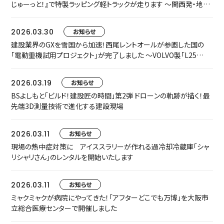
じゅーっと！』で特製ラッピング軽トラックが走ります ～関西発・地域
密着型の朝番組制作をサポート～
2026.03.30
お知らせ
建設業界のGXを雪国から加速！西尾レントオールが参画した国の
「電動重機試用プロジェクト」が完了しました 〜VOLVO製「L25
Electric」で新潟県津南町の環境配慮型除雪を試験運用、地方自治
体が実施する除雪作業において電動重機を用いた事例は国内初〜
2026.03.19
お知らせ
BSよしもと「ビルド！建設匠の時間」第2弾 ドローンの軌跡が描く！最
先端3D測量技術で進化する建設現場
2026.03.11
お知らせ
現場の熱中症対策に アイススラリーが作れる過冷却冷蔵庫「シャ
リシャリさん」のレンタルを開始いたします
2026.03.11
お知らせ
ミャクミャクが病院にやってきた！「アフターどこでも万博」を大阪市
立総合医療センターで開催しました