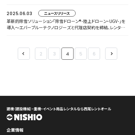
2025.06.03
ニュースリリース
革新的除雪ソリューション「除雪ドローン®-陸上ドローン・UGV-」を
導入～エバーブルーテクノロジーズと代理店契約を締結、レンタル
提供を開始します～
2
3
4
5
6
建機（建設機械）・重機・イベント用品レンタルなら西尾レントオール
企業情報