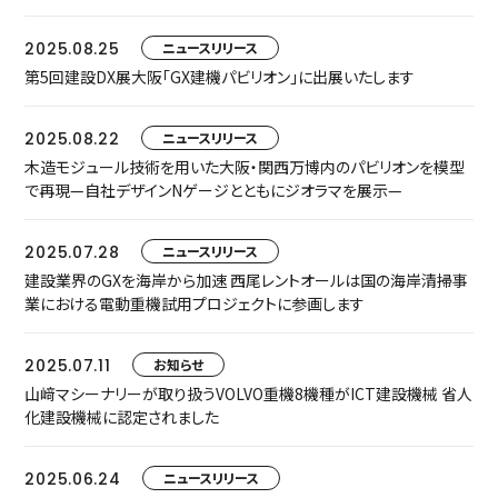
産性向上とDXをグローバルな標準化で後押し ―
2025.08.25
ニュースリリース
第5回建設DX展大阪「GX建機パビリオン」に出展いたします
2025.08.22
ニュースリリース
木造モジュール技術を用いた大阪・関西万博内のパビリオンを模型
で再現—自社デザインNゲージとともにジオラマを展示—
2025.07.28
ニュースリリース
建設業界のGXを海岸から加速 西尾レントオールは国の海岸清掃事
業における電動重機試用プロジェクトに参画します
2025.07.11
お知らせ
山﨑マシーナリーが取り扱うVOLVO重機8機種がICT建設機械 省人
化建設機械に認定されました
2025.06.24
ニュースリリース