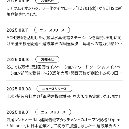
2025.09.16
お知らせ
リチウムイオンバッテリー化タイヤローラ「TZ701(改)」がNETISに新
規登録されました
2025.09.11
ニュースリリース
MCH技術を活用した可搬型水素発電ステーションを開発、実用に向
け実証実験を開始～建設業界の課題解決 現場への電力供給と
CO2削減～
2025.09.10
お知らせ
どこでも万博、第1回万博イノベーションアワード ソーシャル・イノベ
ーション部門を受賞！ ～2025年大阪・関西万博が創設する初の国際
賞、西尾レントオールが特別協賛するプロジェクトが快挙～
2025.09.08
ニュースリリース
土木・舗装会社向け「電動建機試乗会」を大阪でも実施いたします！
2025.09.01
ニュースリリース
西尾レントオールは建設機械アタッチメントのオープン規格 「Open-
S Alliance」に日本企業として初めて加盟しました― 建設業界の生