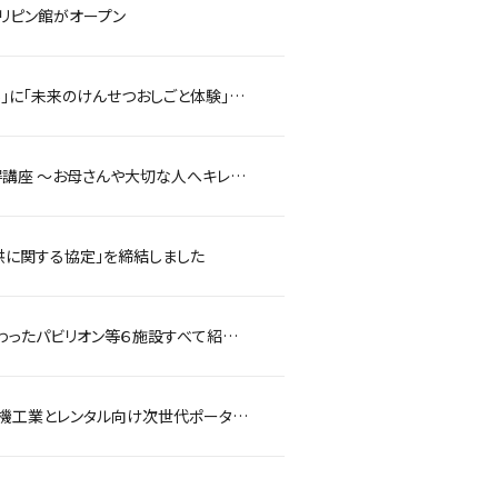
ィリピン館がオープン
未来の建設現場を体験！西尾レントオールはグラングリーン大阪「MIDORI FES. 2025」に「未来のけんせつおしごと体験」ブースを出展します ～乗って！撮って！楽しもう！ 電動建機やロボットに触れるチャンス～
【母の日特別企画】どなたでも無料で参加可能！ハンドトリートメント＆メイク技術習得講座 ～お母さんや大切な人へキレイと癒しプレゼント～
供に関する協定」を締結しました
4月5日放送の情報バラエティ番組で西尾レントオールが大阪・関西万博で建設に携わったパビリオン等６施設すべて紹介されます
建設・イベント現場の電源革新へ！西尾レントオールはタメルラボ.・新トモエ電機工業とレンタル向け次世代ポータブル蓄電池を共同開発しました