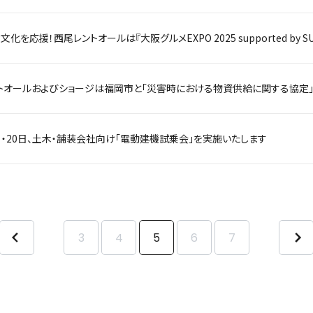
化を応援！西尾レントオールは『大阪グルメEXPO 2025 supported by 
トオールおよびショージは福岡市と「災害時における物資供給に関する協定
日・20日、土木・舗装会社向け「電動建機試乗会」を実施いたします
3
4
5
6
7