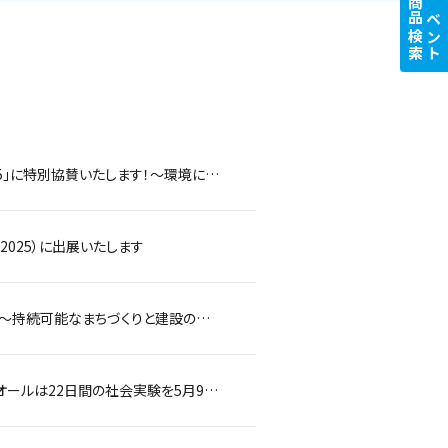
商品検索
イベント
【ムックもやってくる！】5月24日・25日開催「大阪産(もん)マルシェ Link to EXPO 2025」に特別協賛いたします！～環境にやさしい大阪産(もん)を食べて・買って・体験して盛り上げよう！！～
2025）に出展いたします
西尾レントオールは大阪・関西万博でも採用の木造建築内覧会を開催します ～持続可能なまちづくりと建設の未来へ、木造×防災×環境ソリューションを提案～
人の流れを変え、まちの未来を創る『金剛駅前オープンテラス＆マルシェ』西尾レントオールは22日間の社会実験を5月9日より開始します ～あなたの声で変わる駅前空間～