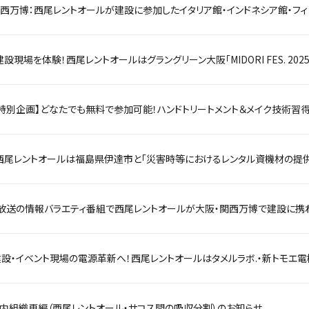
関西万博：西尾レントオールが建設に参加したイタリア館・インドネシア館・フ
西尾レントオールは福島県伊達市と「災害時等におけるレンタル資機材の提
内組織再編（西尾レントオール・サコス間の吸収分割）のお知らせ