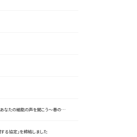
株式会社ポーラ×西尾レントオール株式会社 3/26に社会人向け美容講座を開催 「あなたの細胞の声を聞こう～春の美肌基礎講座：忙しい社会人の日々に取り入れる楽しいケア～」＠R&D国際交流センター
関する協定」を締結しました