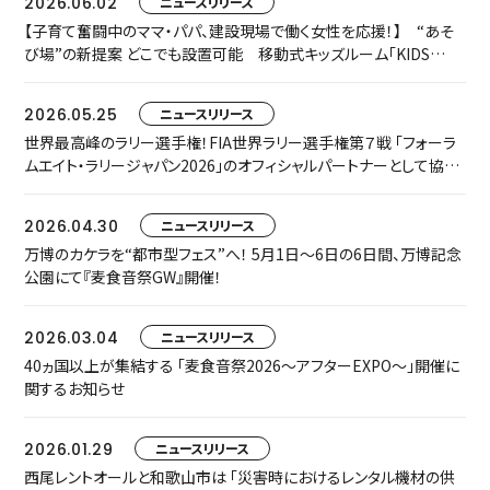
2026.06.02
ニュースリリース
【子育て奮闘中のママ・パパ、建設現場で働く女性を応援！】 “あそ
び場”の新提案 どこでも設置可能 移動式キッズルーム「KIDS
TRAILER」をお披露目します
2026.05.25
ニュースリリース
世界最高峰のラリー選手権！FIA世界ラリー選手権第７戦 「フォーラ
ムエイト・ラリージャパン2026」のオフィシャルパートナーとして協賛
いたします
2026.04.30
ニュースリリース
万博のカケラを“都市型フェス”へ！ 5月1日〜6日の6日間、万博記念
公園にて『麦食音祭GW』開催！
2026.03.04
ニュースリリース
40ヵ国以上が集結する 「麦食音祭2026～アフターEXPO～」開催に
関するお知らせ
2026.01.29
ニュースリリース
西尾レントオールと和歌山市は 「災害時におけるレンタル機材の供