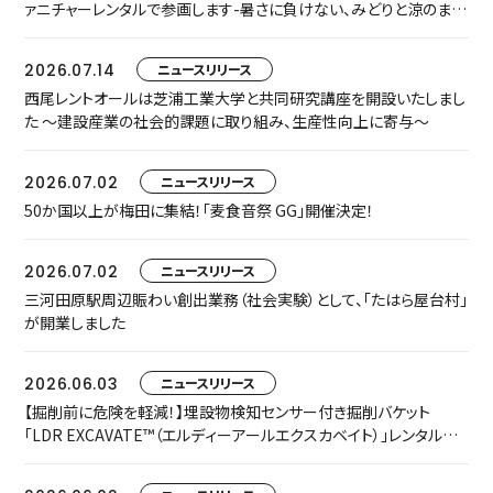
ァニチャーレンタルで参画します-暑さに負けない、みどりと涼のまち
なか空間『門街涼風ラウンジ』へ-
2026.07.14
ニュースリリース
西尾レントオールは芝浦工業大学と共同研究講座を開設いたしまし
た ～建設産業の社会的課題に取り組み、生産性向上に寄与～
2026.07.02
ニュースリリース
50か国以上が梅田に集結！「麦食音祭 GG」開催決定！
2026.07.02
ニュースリリース
三河田原駅周辺賑わい創出業務（社会実験）として、「たはら屋台村」
が開業しました
2026.06.03
ニュースリリース
【掘削前に危険を軽減！】埋設物検知センサー付き掘削バケット
「LDR EXCAVATE™（エルディーアールエクスカベイト）」レンタルを
開始します