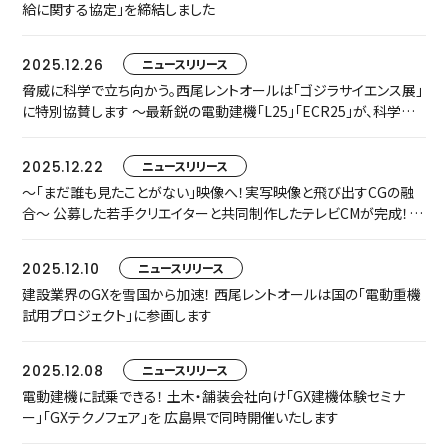
給に関する協定」を締結しました
2025.12.26
ニュースリリース
脅威に科学で立ち向かう。西尾レントオールは「ゴジラサイエンス展」
に特別協賛します ～最新鋭の電動建機「L25」「ECR25」が、科学技
術館の“最前線”に集結～
2025.12.22
ニュースリリース
～「まだ誰も見たことがない」映像へ！実写映像と飛び出すCGの融
合～ 公募した若手クリエイターと共同制作したテレビCMが完成！ 1
月11日より全国放送します
2025.12.10
ニュースリリース
建設業界のGXを雪国から加速！ 西尾レントオールは国の「電動重機
試用プロジェクト」に参画します
2025.12.08
ニュースリリース
電動建機に試乗できる！ 土木・舗装会社向け「GX建機体験セミナ
ー」「GXテクノフェア」を 広島県で同時開催いたします