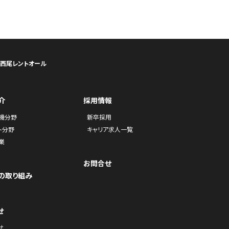
ら西尾レントオール
介
採用情報
機分野
新卒採用
ト分野
キャリア求人一覧
業
お問合せ
の取り組み
せ
せ