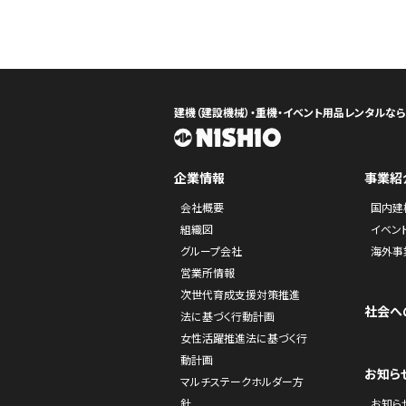
建機（建設機械）・重機・イベント用品レンタルな
企業情報
事業紹
会社概要
国内建
組織図
イベン
グループ会社
海外事
営業所情報
次世代育成支援対策推進
社会へ
法に基づく行動計画
女性活躍推進法に基づく行
動計画
お知ら
マルチステークホルダー方
針
お知ら