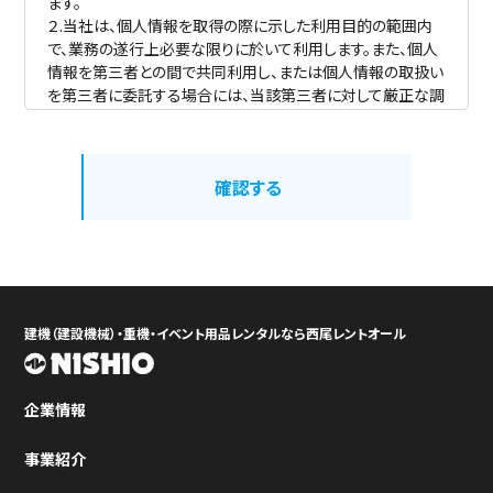
ます。
２.当社は、個人情報を取得の際に示した利用目的の範囲内
で、業務の遂行上必要な限りに於いて利用します。また、個人
情報を第三者との間で共同利用し、または個人情報の取扱い
を第三者に委託する場合には、当該第三者に対して厳正な調
査を行った上、秘密を保持させるために適正な監督を行いま
す。
３.当社は、法令に定める場合を除き、個人情報を事前に本人
確認する
の同意を得ることなく、第三者に提供しません。
４．当社は、個人情報の正確性を保ち、これを安全に管理する
とともに、個人情報の紛失、破壊、改ざん及び漏洩等を防止す
るため、セキュリティ管理計画（セキュリティポリシー）を立案
し、不正アクセス、コンピューターウイルス等に対する適正な
情報セキュリティ対策を講じます。
建機（建設機械）・重機・イベント用品レンタルなら西尾レントオール
企業情報
事業紹介