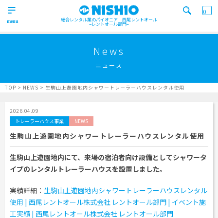
0
総合レンタル業のパイオニア 西尾レントオール
レントオール部門
営業所一覧はコチラから
トップ
>
News
Top
ニュース
検索カテゴリ
イベント
レンタル用品
Product
実績
商品
ニュース/ブログ
TOP
>
NEWS
>
生駒山上遊園地内シャワートレーラーハウスレンタル使用
イベント
施工実績
キーワード検索
2026.04.09
Works
トレーラーハウス事業
NEWS
事業紹介
生駒山上遊園地内シャワートレーラーハウスレンタル使用
Business
営業所一覧
屋外イベント事業
生駒山上遊園地内にて、来場の宿泊者向け設備としてシャワータ
Office
Outdoor event business
イプのレンタルトレーラーハウスを設置しました。
検索する
ニュース
屋内イベント事業
News
Indoor event business
実績詳細：
生駒山上遊園地内シャワートレーラーハウスレンタル
使用 | 西尾レントオール株式会社 レントオール部門 | イベント施
レンタルシステム
トレーラーハウス事業
ニュース
のご案内
Guidance
Trailer house business
News
工実績 | 西尾レントオール株式会社 レントオール部門