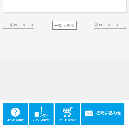
工事用テント・テント倉庫事業
ブログ
レンタルシステムのご案内
会社案内
Construction tent / tent warehouse business
Blog
Guidance
Company
木造モジュール事業
協賛実績
ご利用規約
個人情報保護方針
前のニュース
次のニュース
一覧へ戻る
Wooden module business
Sponsorships
Privacy policy
Privacy policy
スポーツ施設資材事業
よくあるご質問
サイトマップ
Sports facility materials business
Q & A
Site map
地面養生事業
プロセス
お問合せ
Ground curing business
Process
Contact
映像・中継機機レンタル事業
イベント会場の設営／施工について
Video / relay equipment rental business
Event Set Up
地域密着イベント
Community-based event business
キッズ・アミューズメント事業
Kids amusement business
フランチャイズ事業
Franchise business
まちづくり事業
Community Development Business