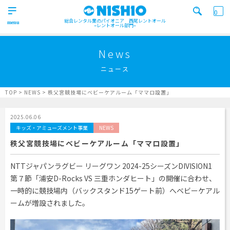
0
総合レンタル業のパイオニア 西尾レントオール
レントオール部門
営業所一覧はコチラから
トップ
>
News
Top
ニュース
検索カテゴリ
イベント
レンタル用品
Product
実績
商品
ニュース/ブログ
TOP
>
NEWS
>
秩父宮競技場にベビーケアルーム「ママロ設置」
イベント
施工実績
キーワード検索
2025.06.06
Works
キッズ・アミューズメント事業
NEWS
事業紹介
秩父宮競技場にベビーケアルーム「ママロ設置」
Business
営業所一覧
屋外イベント事業
NTTジャパンラグビー リーグワン 2024-25シーズンDIVISION1
Office
Outdoor event business
第７節「浦安D-Rocks VS 三重ホンダヒート」の開催に合わせ、
検索する
ニュース
屋内イベント事業
一時的に競技場内（バックスタンド15ゲート前）へベビーケアル
News
Indoor event business
ームが増設されました。
レンタルシステム
トレーラーハウス事業
ニュース
のご案内
Guidance
Trailer house business
News