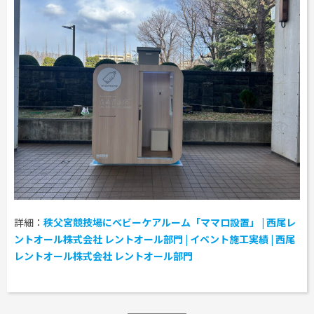
工事用テント・テント倉庫事業
ブログ
レンタルシステムのご案内
会社案内
Construction tent / tent warehouse business
Blog
Guidance
Company
木造モジュール事業
協賛実績
ご利用規約
個人情報保護方針
Wooden module business
Sponsorships
Privacy policy
Privacy policy
スポーツ施設資材事業
よくあるご質問
サイトマップ
Sports facility materials business
Q & A
Site map
地面養生事業
プロセス
お問合せ
Ground curing business
Process
Contact
映像・中継機機レンタル事業
イベント会場の設営／施工について
Video / relay equipment rental business
Event Set Up
地域密着イベント
Community-based event business
詳細：
秩父宮競技場にベビーケアルーム「ママロ設置」 | 西尾レ
キッズ・アミューズメント事業
ントオール株式会社 レントオール部門 | イベント施工実績 | 西尾
Kids amusement business
レントオール株式会社 レントオール部門
フランチャイズ事業
Franchise business
まちづくり事業
Community Development Business