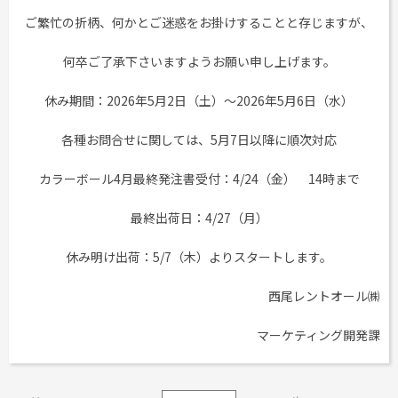
工事用テント・テント倉庫事業
ブログ
レンタルシステムのご案内
ご繁忙の折柄、何かとご迷惑をお掛けすることと存じますが、
会社案内
Construction tent / tent warehouse business
Blog
Guidance
Company
何卒ご了承下さいますようお願い申し上げます。
木造モジュール事業
協賛実績
ご利用規約
個人情報保護方針
Wooden module business
Sponsorships
Privacy policy
Privacy policy
休み期間：2026年5月2日（土）～2026年5月6日（水）
スポーツ施設資材事業
よくあるご質問
サイトマップ
Sports facility materials business
Q & A
Site map
各種お問合せに関しては、5月7日以降に順次対応
地面養生事業
プロセス
お問合せ
Ground curing business
Process
Contact
カラーボール4月最終発注書受付：4/24（金） 14時まで
映像・中継機機レンタル事業
イベント会場の設営／施工について
最終出荷日：4/27（月）
Video / relay equipment rental business
Event Set Up
地域密着イベント
休み明け出荷：5/7（木）よりスタートします。
Community-based event business
キッズ・アミューズメント事業
西尾レントオール㈱
Kids amusement business
マーケティング開発課
フランチャイズ事業
Franchise business
まちづくり事業
Community Development Business