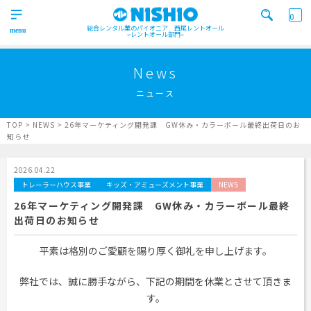
0
総合レンタル業のパイオニア 西尾レントオール
レントオール部門
営業所一覧はコチラから
トップ
>
News
Top
ニュース
検索カテゴリ
イベント
レンタル用品
Product
実績
商品
ニュース/ブログ
TOP
>
NEWS
>
26年マーケティング開発課 GW休み・カラーボール最終出荷日のお
知らせ
イベント
施工実績
キーワード検索
Works
2026.04.22
トレーラーハウス事業
キッズ・アミューズメント事業
NEWS
事業紹介
Business
26年マーケティング開発課 GW休み・カラーボール最終
出荷日のお知らせ
営業所一覧
屋外イベント事業
Office
Outdoor event business
検索する
平素は格別のご愛顧を賜り厚く御礼を申し上げます。
ニュース
屋内イベント事業
News
Indoor event business
弊社では、誠に勝手ながら、下記の期間を休業とさせて頂きま
レンタルシステム
トレーラーハウス事業
ニュース
のご案内
す。
Guidance
Trailer house business
News