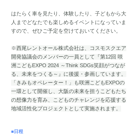
はたらく車を見たり、体験したり、子どもから大
人までどなたでも楽しめるイベントになっていま
すので、ぜひご予定を空けておいてください。
※
西尾レントオール株式会社は、コスモスクエア
開発協議会のメンバーの一員として『第
12
回 咲
洲こども
EXPO 2024
～
Think SDGs
笑顔がつなが
る、未来をつくる～』に後援・参画しています。
「きみもオペレーター！」も咲洲こども
EXPO
の
一環として開催し、大阪の未来を担うこどもたち
の想像力を育み、こどものチャレンジを応援する
地域活性化プロジェクトとして実施されます。
■日程