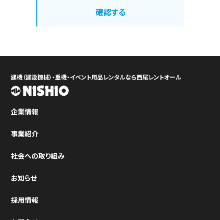
の同意を得ることなく、第三者に提供しません。
確認する
４．当社は、個人情報の正確性を保ち、これを安全に管理する
とともに、個人情報の紛失、破壊、改ざん及び漏洩等を防止す
るため、セキュリティ管理計画（セキュリティポリシー）を立案
し、不正アクセス、コンピューターウイルス等に対する適正な
情報セキュリティ対策を講じます。
建機（建設機械）・重機・イベント用品レンタルなら西尾レントオール
企業情報
事業紹介
社会への取り組み
お知らせ
採用情報