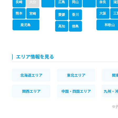
奈良
滋
長崎
大分
広島
岡山
大阪
熊本
三
宮崎
愛媛
香川
鹿児島
和歌山
徳島
高知
エリア情報を見る
北海道エリア
東北エリア
関
関西エリア
中国・四国エリア
九州・
※