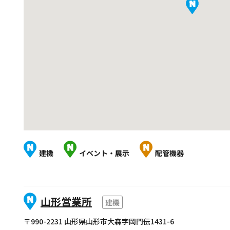
建機
イベント・展示
配管機器
山形営業所
建機
〒990-2231 山形県山形市大森字岡門伝1431-6