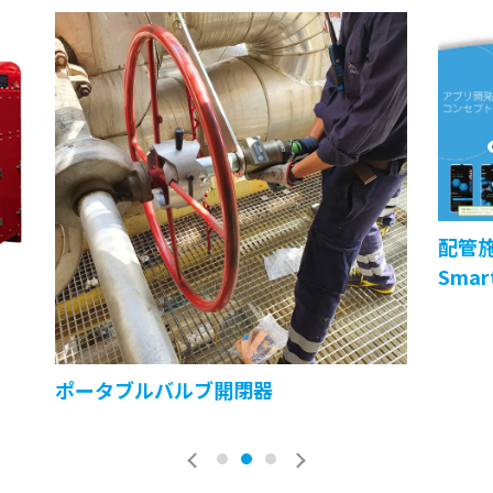
配管施
Smar
）
ポータブルバルブ開閉器