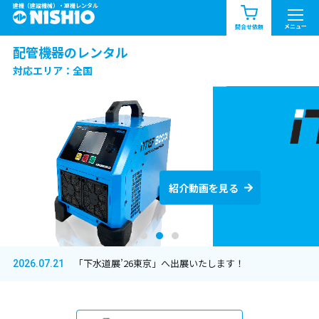
建機（建設機械）・重機レンタル
商品一覧
お知らせ一覧
メニュー
問合せ依頼
配管機器のレンタル
問合せ依頼リスト
お問合せ
対応エリア：全国
エリア情報を見る
北海道
東北
関東
配管関連機器のレンタ
配管工具のオンライン
レンタル
ルは
中部
関西
中国・四国
西尾レントオール
配管機器レンタル拠点一
紹介動画を見る
紹介動画を見る
覧
九州・沖縄（外部）
「下水道展’26東京」へ出展いたします！
2026.07.21