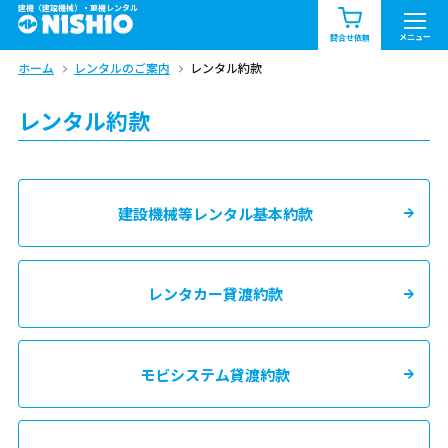
建機（建設機械）・重機レンタル
商品一覧
お知らせ一覧
メニュー
問合せ依頼
ホーム
レンタルのご案内
レンタル約款
問合せ依頼リスト
お問合せ
レンタル約款
エリア情報を見る
北海道
東北
関東
建設機械等レンタル基本約款
中部
関西
中国・四国
九州・沖縄（外部）
レンタカー貸渡約款
モビシステム貸渡約款