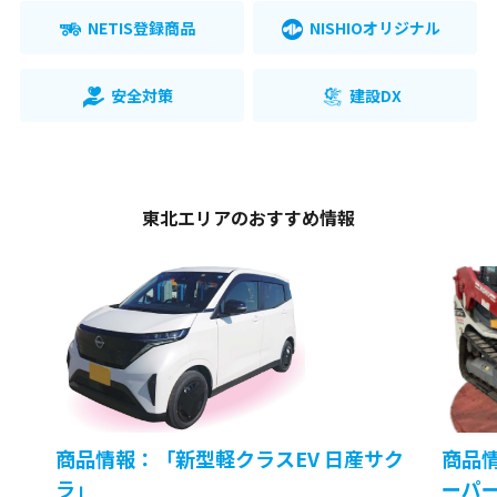
NETIS登録商品
NISHIOオリジナル
安全対策
建設DX
東北エリアのおすすめ情報
商品情報：「新型軽クラスEV 日産サク
商品
ラ」
ーパ