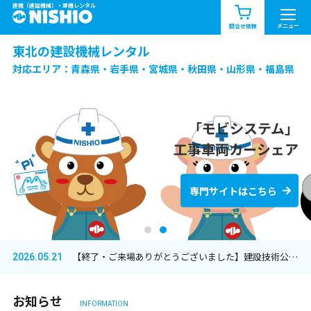
建機（建設機械）・重機レンタル
商品一覧
お知らせ一覧
メニュー
問合せ依頼
東北の建設機械レンタル
問合せ依頼リスト
お問合せ
対応エリア：青森県・岩手県・宮城県・秋田県・山形県・福島県
エリア情報を見る
北海道
東北
関東
「モビシステム」
工事車両カーシェア
東北の総合レンタルは
中部
関西
中国・四国
西尾レントオールへ
専門サイトはこちら
九州・沖縄（外部）
【終了・ご来場ありがとうございました】建設技術公開「EE東北’26」出展のお知らせ
2026.05.21
お知らせ
INFORMATION