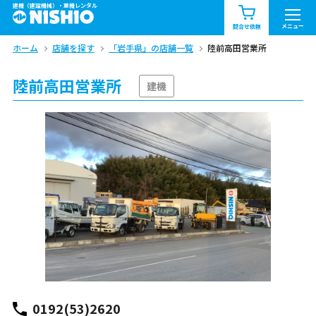
建機（建設機械）・重機レンタル
商品一覧
お知らせ一覧
メニュー
問合せ依頼
ホーム
店舗を探す
「岩手県」の店舗一覧
陸前高田営業所
問合せ依頼リスト
お問合せ
陸前高田営業所
エリア情報を見る
建機
北海道
東北
関東
中部
関西
中国・四国
九州・沖縄（外部）
0192(53)2620