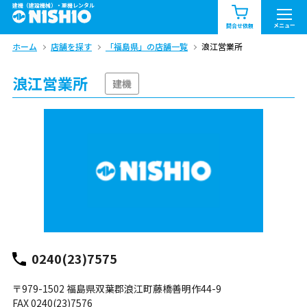
建機（建設機械）・重機レンタル
商品一覧
お知らせ一覧
メニュー
問合せ依頼
ホーム
店舗を探す
「福島県」の店舗一覧
浪江営業所
問合せ依頼リスト
お問合せ
浪江営業所
エリア情報を見る
建機
北海道
東北
関東
中部
関西
中国・四国
九州・沖縄（外部）
0240(23)7575
〒979-1502 福島県双葉郡浪江町藤橋善明作44-9
FAX 0240(23)7576