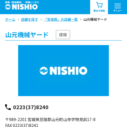
建機（建設機械）・重機レンタル
商品一覧
お知らせ一覧
メニュー
問合せ依頼
ホーム
店舗を探す
「宮城県」の店舗一覧
山元機械ヤード
問合せ依頼リスト
お問合せ
山元機械ヤード
エリア情報を見る
建機
北海道
東北
関東
中部
関西
中国・四国
九州・沖縄（外部）
0223(37)8240
〒989-2201 宮城県亘理郡山元町山寺字物見前17-8
FAX 0223(37)8241