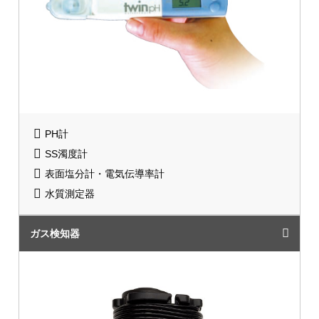
PH計
SS濁度計
表面塩分計・電気伝導率計
水質測定器
ガス検知器