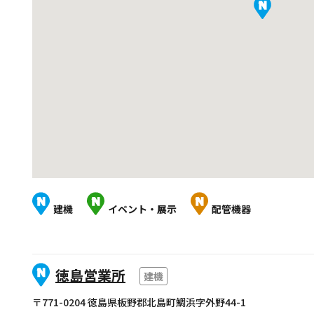
建機
イベント・展示
配管機器
徳島営業所
建機
〒771-0204 徳島県板野郡北島町鯛浜字外野44-1