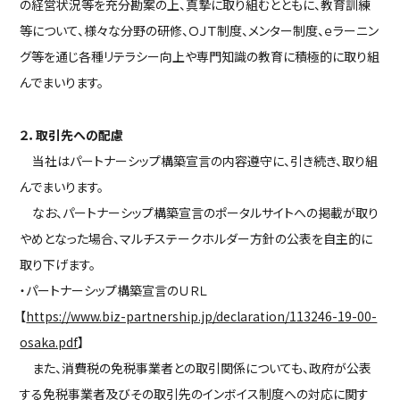
の経営状況等を充分勘案の上、真摯に取り組むとともに、教育訓練
等について、様々な分野の研修、ＯＪＴ制度、メンター制度、ｅラーニン
グ等を通じ各種リテラシー向上や専門知識の教育に積極的に取り組
んでまいります。
２．取引先への配慮
当社はパートナーシップ構築宣言の内容遵守に、引き続き、取り組
んでまいります。
なお、パートナーシップ構築宣言のポータルサイトへの掲載が取り
やめとなった場合、マルチステークホルダー方針の公表を自主的に
取り下げます。
・パートナーシップ構築宣言のＵＲＬ
【
https://www.biz-partnership.jp/declaration/113246-19-00-
osaka.pdf
】
また、消費税の免税事業者との取引関係についても、政府が公表
する免税事業者及びその取引先のインボイス制度への対応に関す