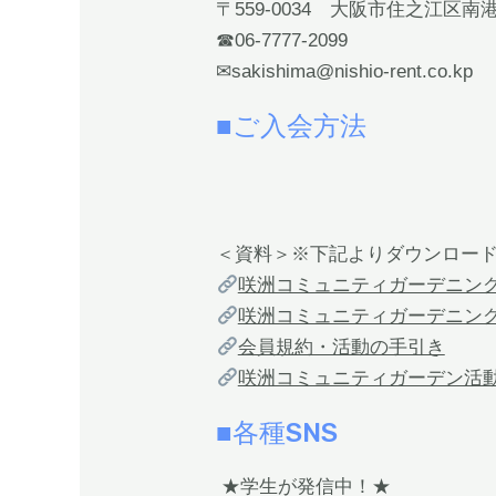
〒559-0034 大阪市住之江区南港北
☎06-7777-2099
✉sakishima@nishio-rent.co.kp
■ご入会方法
＜資料＞※下記よりダウンロー
咲洲コミュニティガーデニング
咲洲コミュニティガーデニング
会員規約・活動の手引き
咲洲コミュニティガーデン活
■各種SNS
★学生が発信中！★