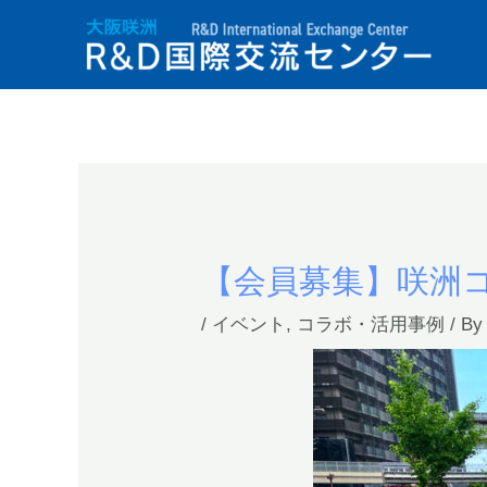
【会員募集】咲洲
/
イベント
,
コラボ・活用事例
/ By