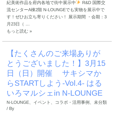
紀美術作品を府内各地で街中展示中
R&D 国際交
ア
ま
流センターA棟2階 N-LOUNGEでも実物を展示中で
ル
す！
す！ぜひお立ち寄りください！ 展示期間 ・会期：3
し
月23日（ …
ま
N-
もっと読む »
し
LOUNGE
た！】
で
お
【たくさんのご来場ありが
大
お
阪
さ
とうございました！】3月15
府
か
日（日）開催 サキシマか
所
ATC
蔵
らSTARTしよう-Vol.4- はる
グ
20
リ
いろマルシェin N-LOUNGE
世
ー
紀
N-LOUNGE
、
イベント
、
コラボ・活用事例
、
未分類
ン
/ By
ア
エ