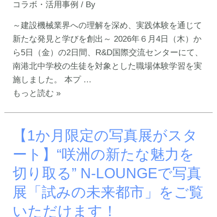
コラボ・活用事例
/ By
ー
ナ
～建設機械業界への理解を深め、実践体験を通じて
を
新たな発見と学びを創出～ 2026年６月4日（木）か
活
ら5日（金）の2日間、R&D国際交流センターにて、
用
南港北中学校の生徒を対象とした職場体験学習を実
ダ
施しました。 本プ …
イ
【未
もっと読む »
ハ
来
ツ
の
工
【1か月限定の写真展がスタ
担
業
い
ート】“咲洲の新たな魅力を
株
手
切り取る” N-LOUNGEで写真
式
を
会
育
展「試みの未来都市」をご覧
社
む】
いただけます！
主
今