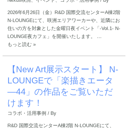
Nexus咲洲
、
イベント
、
コラボ・活用事例
/ By
が
R&D
ス
2026年6月26日（金）R&D 国際交流センターA棟2階
国
タ
N-LOUNGEにて、咲洲エリアワーカーや、近隣にお
際
ー
住いの方を対象とした金曜日夜イベント「-Vol.1- N-
交
ト】“咲
LOUNGE夜カフェ」を開催いたします。 …
流
洲
【6
もっと読む »
セ
の
月
ン
新
26
タ
た
【New Art展示スタート】 N-
日
ー
な
（金）
LOUNGEで「楽描きエータ
に
魅
限
て
―44」の作品をご覧いただ
力
定】
実
を
N-
けます！
施
切
LOUNGE
コラボ・活用事例
/ By
り
夜
取
カ
R&D 国際交流センターA棟2階 N-LOUNGEにて、