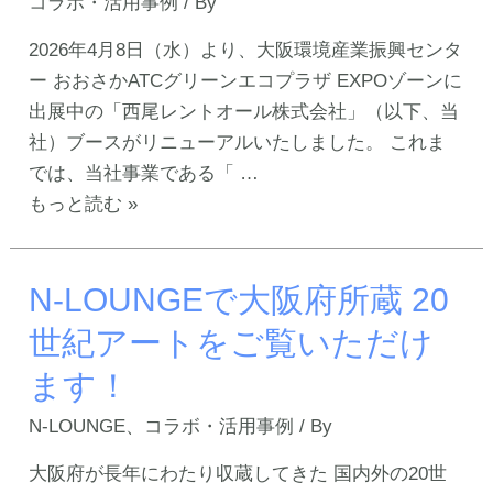
コラボ・活用事例
/ By
覧
描
い
2026年4月8日（水）より、大阪環境産業振興センタ
き
た
ー おおさかATCグリーンエコプラザ EXPOゾーンに
エ
だ
出展中の「西尾レントオール株式会社」（以下、当
ー
け
社）ブースがリニューアルいたしました。 これま
タ
ま
では、当社事業である「 …
―44」
す！
【展
もっと読む »
の
示
作
ブ
品
N-LOUNGEで大阪府所蔵 20
ー
を
ス
ご
世紀アートをご覧いただけ
が
覧
ます！
リ
い
ニ
た
N-LOUNGE
、
コラボ・活用事例
/ By
ュ
だ
大阪府が長年にわたり収蔵してきた 国内外の20世
ー
け