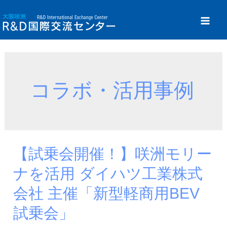
内
容
Mai
を
ス
Me
キ
ッ
コラボ・活用事例
プ
【試乗会開催！】咲洲モリー
ナを活用 ダイハツ工業株式
会社 主催「新型軽商用BEV
試乗会」