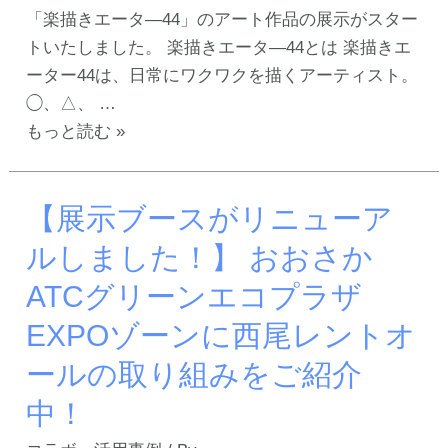
る”
フ
「楽描きエータ―44」のアート作品の展示がスター
N-
ェ
トいたしました。 楽描きエータ―44とは 楽描きエ
LOUNGE
を
ーター44は、日常にワクワクを描くアーティスト。
で
開
◯、△、 …
写
催
【New
もっと読む »
真
い
Art
展
た
展
「試
し
【展示ブースがリニューア
示
み
ま
ス
ルしました！】 おおさか
の
す！
タ
ATCグリーンエコプラザ
未
～
ー
来
Nexus
ト】
EXPOゾーンに西尾レントオ
都
咲
N-
ールの取り組みをご紹介
市」
洲
LOUNGE
を
presents
中！
で
ご
～
「楽