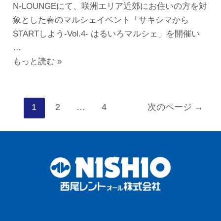
N-LOUNGEにて、咲洲エリア近郊にお住いの方を対
キ
プ
象とした春のマルシェイベント「サキシマから
シ
ロ
STARTしよう-Vol.4- はるいろマルシェ」を開催い
マ
グ
…
か
ラ
【出
もっと読む »
ら
ム
店
START
×
者
し
西
決
投
よ
1
2
…
4
次のページ
→
尾
定！
稿
う-
レ
公
の
Vol.4-
ン
開
ペ
は
ト
情
ー
る
オ
報
ジ
い
ー
第
送
ろ
ル
2
り
マ
協
弾】
ル
働