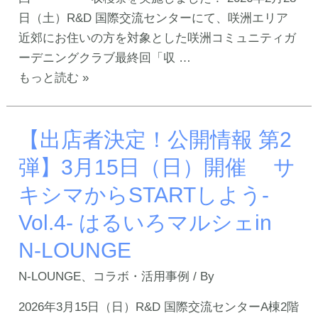
ル
う
日（土）R&D 国際交流センターにて、咲洲エリア
の
ご
近郊にお住いの方を対象とした咲洲コミュニティガ
取
ざ
ーデニングクラブ最終回「収 …
り
い
【ク
もっと読む »
組
ま
ラ
み
し
ブ
を
た！】
【出店者決定！公開情報 第2
活
ご
3
動
弾】3月15日（日）開催 サ
紹
月
報
キシマからSTARTしよう-
介
15
告】
中！
日
立
Vol.4- はるいろマルシェin
（日）
命
N-LOUNGE
開
館
催
大
N-LOUNGE
、
コラボ・活用事例
/ By
学
2026年3月15日（日）R&D 国際交流センターA棟2階
サ
EDGE+R