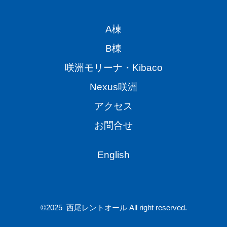
3
シ
プ
月
ェ
ロ
A棟
15
in
ジ
B棟
日
N-
ェ
（日）
LOUNGE
咲洲モリーナ・Kibaco
ク
開
ト
Nexus咲洲
催
アクセス
サ
お問合せ
キ
シ
English
マ
か
ら
START
©2025 西尾レントオール All right reserved.
し