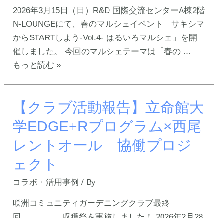
ー
コ
2026年3月15日（日）R&D 国際交流センターA棟2階
ト
プ
N-LOUNGEにて、春のマルシェイベント「サキシマ
を
ラ
からSTARTしよう-Vol.4- はるいろマルシェ」を開
ご
ザ
催しました。 今回のマルシェテーマは「春の …
覧
EXPO
【た
もっと読む »
い
ゾ
く
た
ー
さ
だ
ン
【クラブ活動報告】立命館大
ん
け
に
の
学EDGE+Rプログラム×西尾
ま
西
ご
す！
レントオール 協働プロジ
尾
来
レ
場
ェクト
ン
あ
コラボ・活用事例
/ By
ト
り
オ
が
咲洲コミュニティガーデニングクラブ最終
ー
と
回 収穫祭を実施しました！ 2026年2月28