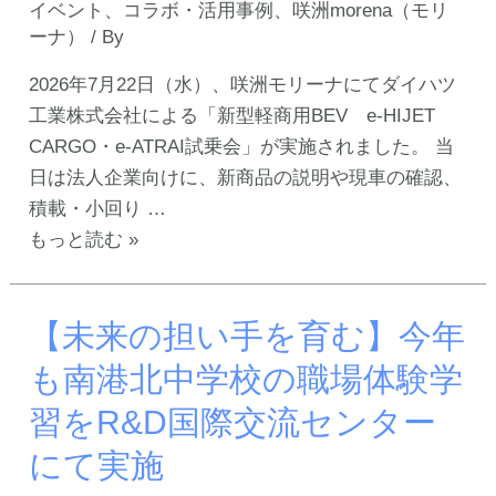
イベント
、
コラボ・活用事例
、
咲洲morena（モリ
ーナ）
/ By
2026年7月22日（水）、咲洲モリーナにてダイハツ
工業株式会社による「新型軽商用BEV e-HIJET
CARGO・e-ATRAI試乗会」が実施されました。 当
日は法人企業向けに、新商品の説明や現車の確認、
積載・小回り …
【試
もっと読む »
乗
会
【未来の担い手を育む】今年
開
催！】
も南港北中学校の職場体験学
咲
習をR&D国際交流センター
洲
モ
にて実施
リ