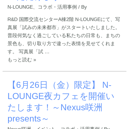
催
年
N-LOUNGE
、
コラボ・活用事例
/ By
「新
も
R&D 国際交流センターA棟2階 N-LOUNGEにて、写
型
南
真展「試みの未来都市」がスタートいたしました。
軽
港
普段何気なく過ごしている私たちの日常も、まちの
商
北
景色も、切り取り方で違った表情を見せてくれま
用
中
す。 写真展「試 …
BEV
学
【1
もっと読む »
試
校
か
乗
の
月
会」
職
【6月26日（金）限定】 N-
限
場
定
LOUNGE夜カフェを開催い
体
の
験
たします！～Nexus咲洲
写
学
真
presents～
習
展
を